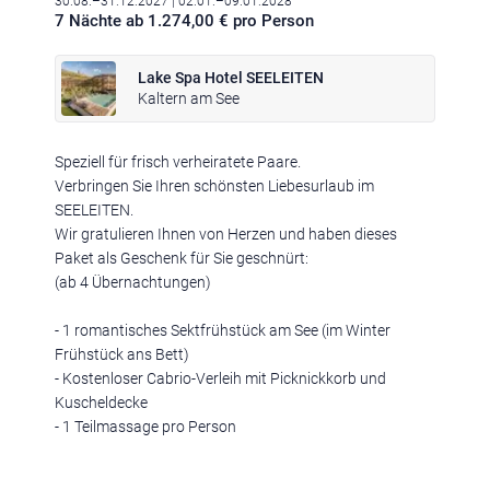
30.08.–31.12.2027
| 02.01.–09.01.2028
7 Nächte ab 1.274,00 € pro Person
Lake Spa Hotel SEELEITEN
Kaltern am See
Klima
|
Anreise
|
Hotelklassifizierung
|
Feiertage
|
Trentino-Südtirol
Speziell für frisch verheiratete Paare.
Verbringen Sie Ihren schönsten Liebesurlaub im
SEELEITEN.
Wir gratulieren Ihnen von Herzen und haben dieses
Paket als Geschenk für Sie geschnürt:
(ab 4 Übernachtungen)
Impressum
|
Datenschutz
|
Datenschutz-Einstellungen
|
Barrierefreiheit
|
Sitemap
|
Bildnachweis
- 1 romantisches Sektfrühstück am See (im Winter
Frühstück ans Bett)
- Kostenloser Cabrio-Verleih mit Picknickkorb und
Kuscheldecke
- 1 Teilmassage pro Person