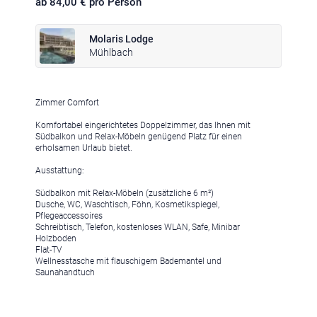
ab 84,00 € pro Person
Molaris Lodge
Mühlbach
Klima
|
Anreise
|
Hotelklassifizierung
|
Feiertage
|
Trentino-Südtirol
Zimmer Comfort
Komfortabel eingerichtetes Doppelzimmer, das Ihnen mit
Südbalkon und Relax-Möbeln genügend Platz für einen
erholsamen Urlaub bietet.
Ausstattung:
Impressum
|
Datenschutz
|
Datenschutz-Einstellungen
|
Südbalkon mit Relax-Möbeln (zusätzliche 6 m²)
Dusche, WC, Waschtisch, Föhn, Kosmetikspiegel,
Barrierefreiheit
|
Sitemap
|
Bildnachweis
Pflegeaccessoires
Schreibtisch, Telefon, kostenloses WLAN, Safe, Minibar
Holzboden
Flat-TV
Wellnesstasche mit flauschigem Bademantel und
Saunahandtuch