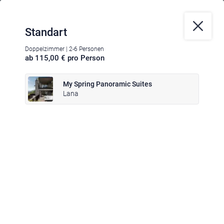
Standart
Doppelzimmer | 2-6 Personen
ab 115,00 € pro Person
Klima
|
Anreise
|
Hotelklassifizierung
|
Feiertage
|
Trentino-Südtirol
My Spring Panoramic Suites
Lana
Impressum
|
Datenschutz
|
Datenschutz-Einstellungen
|
Barrierefreiheit
|
Sitemap
|
Bildnachweis