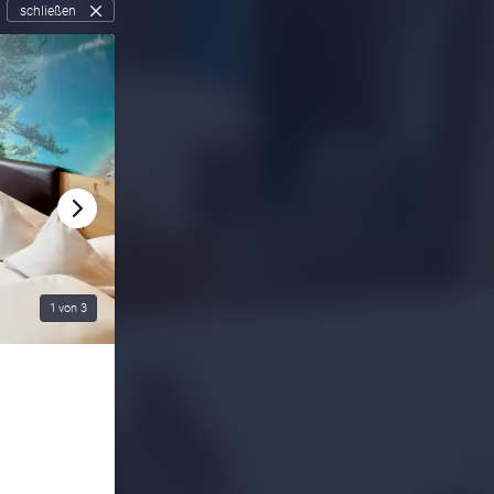
schließen
1
von
3