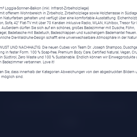
² Loggia-Sonnen-Balkon (inkl. Infrarot-Zirbelholzliege)
mit offenem Wohnbereich in Zirbelholz, Zirbelholzliege sowie Holzterrasse in Südlage
en Naturfarben gehalten und verfügt über eine komfortable Ausstattung: Eichenholz
n, Sofa, 42" Flat-TV mit über 70 Kanälen inklusive Radio, WLAN, Kühlbox, Tresor für 
 Außerdem dürfen Sie sich auf ein schönes, großes Badezimmer mit Dusche, Föhn,
gel, Badetasche mit Badetuch, Badeschlappen und kuscheligem Bademantel freuen.
liche Die-Waldruhe-Design schafft eine unverwechselbare Atmosphäre in der Natur-
ST UND NACHHALTIG: Die neuen Cubes von Team Dr. Joseph Shampoo, Duschge
g in fester Form. 100 % Soap-free, Premium Body Care, Certified Natural, Vegan, Crue
n Südtirol, Zero Waste und 100 % Sustainable. Endlich können wir Einwegprodukte 
 Badezimmer verbannen. Love it!
ten Sie, dass innerhalb der Kategorien Abweichungen von den abgedruckten Bildern 
 möglich sind.
Klima
|
Anreise
|
Hotelklassifizierung
|
Feiertage
|
Trentino-Südtirol