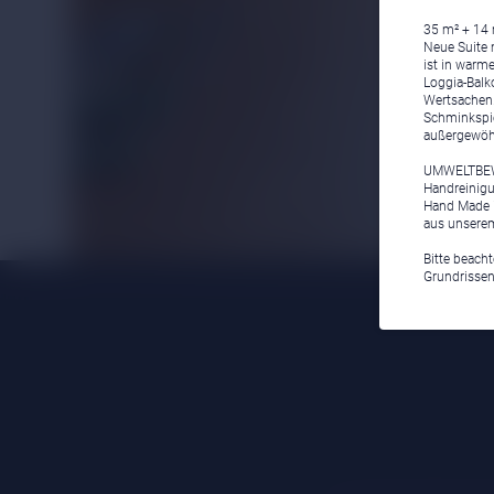
35 m² + 14 m
Neue Suite 
ist in warm
Loggia-Balko
Wertsachen.
Schminkspie
außergewöhn
UMWELTBEWU
Handreinigun
Hand Made i
aus unserem
Bitte beach
Grundrissen