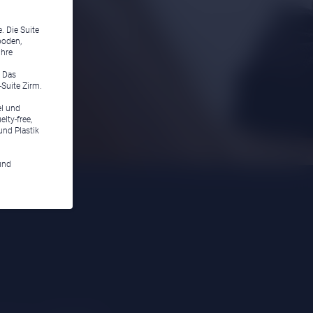
. Die Suite
boden,
Ihre
 Das
Suite Zirm.
l und
lty-free,
und Plastik
und