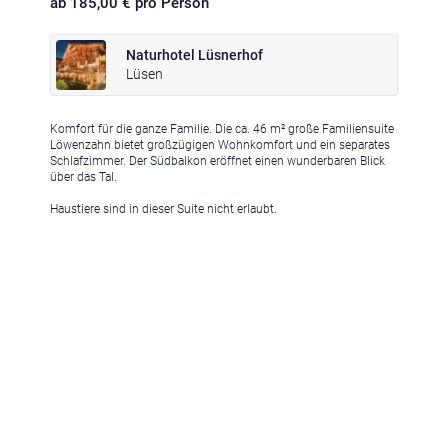
ab 185,00 € pro Person
Naturhotel Lüsnerhof
Lüsen
Komfort für die ganze Familie. Die ca. 46 m² große Familiensuite
Klima
|
Anreise
|
Hotelklassifizierung
|
Feiertage
|
Trentino-Südtirol
Löwenzahn bietet großzügigen Wohnkomfort und ein separates
Schlafzimmer. Der Südbalkon eröffnet einen wunderbaren Blick
über das Tal.
Haustiere sind in dieser Suite nicht erlaubt.
Impressum
|
Datenschutz
|
Datenschutz-Einstellungen
|
Barrierefreiheit
|
Sitemap
|
Bildnachweis