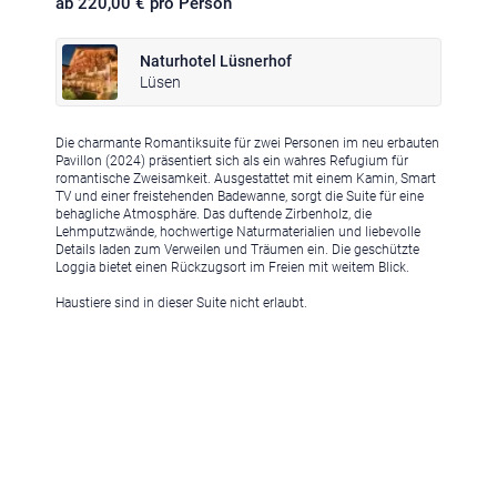
ab 220,00 € pro Person
Naturhotel Lüsnerhof
Lüsen
Die charmante Romantiksuite für zwei Personen im neu erbauten
Klima
|
Anreise
|
Hotelklassifizierung
|
Feiertage
|
Trentino-Südtirol
Pavillon (2024) präsentiert sich als ein wahres Refugium für
romantische Zweisamkeit. Ausgestattet mit einem Kamin, Smart
TV und einer freistehenden Badewanne, sorgt die Suite für eine
behagliche Atmosphäre. Das duftende Zirbenholz, die
Lehmputzwände, hochwertige Naturmaterialien und liebevolle
Details laden zum Verweilen und Träumen ein. Die geschützte
Loggia bietet einen Rückzugsort im Freien mit weitem Blick.
Impressum
|
Datenschutz
|
Datenschutz-Einstellungen
|
Haustiere sind in dieser Suite nicht erlaubt.
Barrierefreiheit
|
Sitemap
|
Bildnachweis