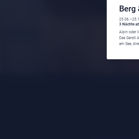
Berg 
25.06.–25.
3 Nächte ab
Alpin oder 
Das Gerstl A
am See, dir