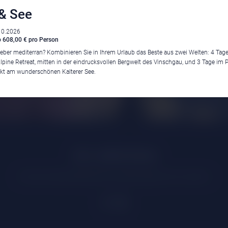
& See
10.2026
 608,00 € pro Person
lieber mediterran? Kombinieren Sie in Ihrem Urlaub das Beste aus zwei Welten: 4 Tag
lpine Retreat, mitten in der eindrucksvollen Bergwelt des Vinschgau, und 3 Tage im P
ekt am wunderschönen Kalterer See.
Klima
|
Anreise
|
Hotelklassifizierung
|
Feiertage
|
Trentino-Südtirol