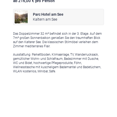
ab 216,00 € pro Person
Parc Hotel am See
Kaltern am See
Das Doppelzimmer 32 m² befindet sich in der 3. Etage. Auf dem
Klima
|
Anreise
|
Hotelklassifizierung
|
Feiertage
|
Trentino-Südtirol
7m² großen Sonnenbalkon genießen Sie den traumhaften Blick
auf den Kalterer See. Die klassischen Stilmöbel verleihen dem
Zimmer mediterranes Flair.
Ausstattung: Parkettboden, Klimaanlage, TV, Wanderrucksack,
gemütlicher Wohn- und Schlafraum, Badezimmer mit Dusche,
WC und Bidet, hochwertige Pflegeprodukte, Föhn,
Wellnesstasche mit kuscheligem Bademantel und Badetüchern,
Impressum
|
Datenschutz
|
Datenschutz-Einstellungen
|
WLAN kostenlos, Minibar, Safe.
Barrierefreiheit
|
Sitemap
|
Bildnachweis