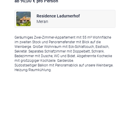
ab 90,00 € pro Person
Residence Ladurnerhof
Meran
Geräumiges Zwei-Zimmer-Appartement mit 55 m² Wohnfläche
Klima
|
Anreise
|
Hotelklassifizierung
|
Feiertage
|
Trentino-Südtirol
im zweiten Stock und Panoramafenster mit Blick auf die
Weinberge. Großer Wohnraum mit Eck-Schlafcouch, Esstisch,
Sekretär. Separates Schlafzimmer mit Doppelbett, Schrank.
Badezimmer mit Dusche, WC und Bidet. Abgetrennte Kochecke
mit großzügiger Kochzeile. Garderobe.
Südostseitiger Balkon mit Panoramablick auf unsere Weinberge.
Heizung/Raumkühlung.
Impressum
|
Datenschutz
|
Datenschutz-Einstellungen
|
Barrierefreiheit
|
Sitemap
|
Bildnachweis