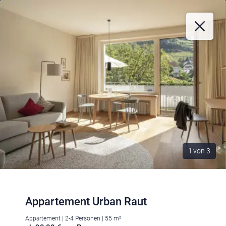
1
von
3
Appartement Urban Raut
Appartement | 2-4 Personen | 55 m²