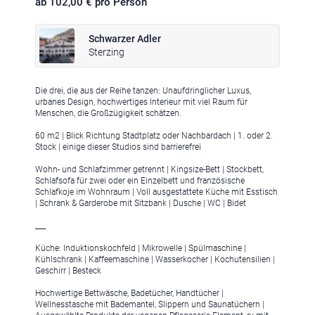
ab 102,00 € pro Person
Schwarzer Adler
Sterzing
Die drei, die aus der Reihe tanzen: Unaufdringlicher Luxus,
Klima
|
Anreise
|
Hotelklassifizierung
|
Feiertage
|
Trentino-Südtirol
urbanes Design, hochwertiges Interieur mit viel Raum für
Menschen, die Großzügigkeit schätzen.
60 m2 | Blick Richtung Stadtplatz oder Nachbardach | 1. oder 2.
Stock | einige dieser Studios sind barrierefrei
Wohn- und Schlafzimmer getrennt | Kingsize-Bett | Stockbett,
Schlafsofa für zwei oder ein Einzelbett und französische
Impressum
|
Datenschutz
|
Datenschutz-Einstellungen
|
Schlafkoje im Wohnraum | Voll ausgestattete Küche mit Esstisch
| Schrank & Garderobe mit Sitzbank | Dusche | WC | Bidet
Barrierefreiheit
|
Sitemap
|
Bildnachweis
___
Küche: Induktionskochfeld | Mikrowelle | Spülmaschine |
Kühlschrank | Kaffeemaschine | Wasserkocher | Kochutensilien |
Geschirr | Besteck
Hochwertige Bettwäsche, Badetücher, Handtücher |
Wellnesstasche mit Bademantel, Slippern und Saunatüchern |