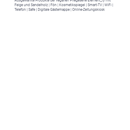
Ausgewählte Produkte der veganen Pflegeserie Element_ry mit
Feige und Sandelholz | Fön | Kosmetikspiegel | Smart-TV | WiFi |
Telefon | Safe | Digitale Gästemappe | Online-Zeitungskiosk
Ferienregionen:
Meran & Umgebung
,
Meran
,
Schenna
,
Lana
,
Dorf Tirol
,
Hafling
,
Naturns
,
Vinschgau
,
Schlanders
,
Sulden
,
Südtirols Süden
,
Bozen
,
Ritten
,
Kalterer See
,
Pustertal & Kronplatz
,
Bruneck
,
Reischach
,
Gais
,
Pfalzen
,
Ahrntal
,
Olang
,
Eisacktal & Wipptal
,
Brixen
,
Maransen
,
Klausen
,
Villnöss
,
Sterzing
,
Ratschings
,
Ridnaun
,
Dolomiten
,
Rosengarten & Latemar
,
Deutschnofen
,
Welschnofen
,
Obereggen
,
Seiser Alm
,
Kastelruth
,
Seis am Schlern
,
Völs am Schlern
,
Gröden
,
St. Christina
,
St. Ulrich
,
Wolkenstein
,
Alta Badia
,
Corvara
,
St. Vigil
,
Drei Zinnen Dolomiten
,
Sexten
,
Innichen
,
Toblach
Urlaubsthemen:
Romantische Hotels
,
Wellnesshotels
,
Familienhotels
,
Hundehotels
,
Golfhotels
,
Wanderhotels
,
Bikehotels
,
Motorradhotels
,
Gourmethotels
,
Hotels am See
,
Weinhotels
,
Skihotels
,
Medical
Wellness Hotels
,
Designhotels
,
Ferienwohnungen
,
Chalets
,
Luxushotels
,
Aparthotel
,
Sporthotels
,
Glamping
,
3 Sterne Hotels
,
4
Sterne Hotels
,
5 Sterne Hotels
,
Kurzurlaub Südtirol
,
Hotels mit Pool