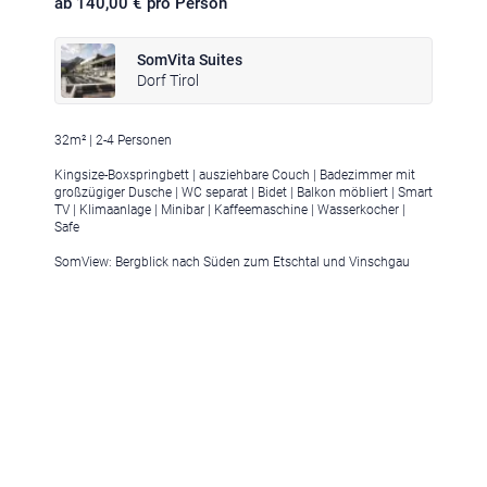
ab 140,00 € pro Person
SomVita Suites
Dorf Tirol
32m² | 2-4 Personen
Klima
|
Anreise
|
Hotelklassifizierung
|
Feiertage
|
Trentino-Südtirol
Kingsize-Boxspringbett | ausziehbare Couch | Badezimmer mit
großzügiger Dusche | WC separat | Bidet | Balkon möbliert | Smart
TV | Klimaanlage | Minibar | Kaffeemaschine | Wasserkocher |
Safe
SomView: Bergblick nach Süden zum Etschtal und Vinschgau
Impressum
|
Datenschutz
|
Datenschutz-Einstellungen
|
Barrierefreiheit
|
Sitemap
|
Bildnachweis