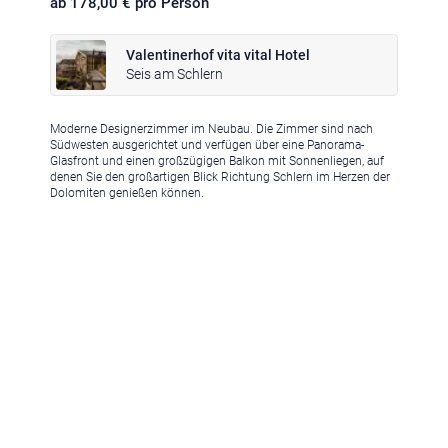
ab 178,00 € pro Person
Valentinerhof vita vital Hotel
Seis am Schlern
Moderne Designerzimmer im Neubau. Die Zimmer sind nach
Klima
|
Anreise
|
Hotelklassifizierung
|
Feiertage
|
Trentino-Südtirol
Südwesten ausgerichtet und verfügen über eine Panorama-
Glasfront und einen großzügigen Balkon mit Sonnenliegen, auf
denen Sie den großartigen Blick Richtung Schlern im Herzen der
Dolomiten genießen können.
Impressum
|
Datenschutz
|
Datenschutz-Einstellungen
|
Barrierefreiheit
|
Sitemap
|
Bildnachweis