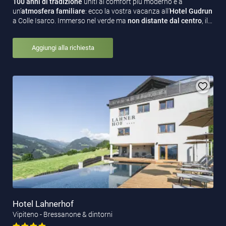
100 anni di tradizione
uniti al comfort più moderno e a
un’
atmosfera familiare
: ecco la vostra vacanza all’
Hotel Gudrun
a Colle Isarco. Immerso nel verde ma
non distante dal centro
, il…
Aggiungi alla richiesta
Hotel Lahnerhof
Vipiteno - Bressanone & dintorni