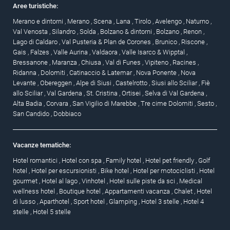
Aree turistiche:
Merano e dintorni
,
Merano
,
Scena
,
Lana
,
Tirolo
,
Avelengo
,
Naturno
,
Val Venosta
,
Silandro
,
Solda
,
Bolzano & dintorni
,
Bolzano
,
Renon
,
Lago di Caldaro
,
Val Pusteria & Plan de Corones
,
Brunico
,
Riscone
,
Gais
,
Falzes
,
Valle Aurina
,
Valdaora
,
Valle Isarco & Wipptal
,
Bressanone
,
Maranza
,
Chiusa
,
Val di Funes
,
Vipiteno
,
Racines
,
Ridanna
,
Dolomiti
,
Catinaccio & Latemar
,
Nova Ponente
,
Nova
Levante
,
Obereggen
,
Alpe di Siusi
,
Castelrotto
,
Siusi allo Sciliar
,
Fiè
allo Sciliar
,
Val Gardena
,
St. Cristina
,
Ortisei
,
Selva di Val Gardena
,
Alta Badia
,
Corvara
,
San Vigilio di Marebbe
,
Tre cime Dolomiti
,
Sesto
,
San Candido
,
Dobbiaco
Vacanze tematiche:
Hotel romantici
,
Hotel con spa
,
Family hotel
,
Hotel pet friendly
,
Golf
hotel
,
Hotel per escursionisti
,
Bike hotel
,
Hotel per motociclisti
,
Hotel
gourmet
,
Hotel al lago
,
Vinhotel
,
Hotel sulle piste da sci
,
Medical
wellness hotel
,
Boutique hotel
,
Appartamenti vacanza
,
Chalet
,
Hotel
di lusso
,
Aparthotel
,
Sport hotel
,
Glamping
,
Hotel 3 stelle
,
Hotel 4
stelle
,
Hotel 5 stelle