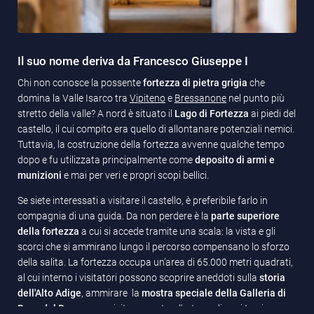
Il suo nome deriva da Francesco Giuseppe I
Chi non conosce la possente
fortezza di pietra grigia
che
domina la Valle Isarco tra
Vipiteno
e
Bressanone
nel punto più
stretto della valle? A nord è situato il
Lago di Fortezza
ai piedi del
castello, il cui compito era quello di allontanare potenziali nemici.
Tuttavia, la costruzione della fortezza avvenne qualche tempo
dopo e fu utilizzata principalmente come
deposito di armi e
munizioni
e mai per veri e propri scopi bellici.
Se siete interessati a visitare il castello, è preferibile farlo in
compagnia di una guida. Da non perdere è la
parte superiore
della fortezza
a cui si accede tramite una scala: la vista e gli
scorci che si ammirano lungo il percorso compensano lo sforzo
della salita. La fortezza occupa un’area di 65.000 metri quadrati,
al cui interno i visitatori possono scoprire aneddoti sulla
storia
dell'Alto Adige
, ammirare la
mostra speciale della Galleria di
Base del Brennero
e visitare mostre d'arte su diversi temi.