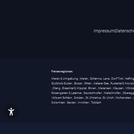
Impressum
|
Datensch
Ferienregionen:
Meran & Umgebung
,
Meran
,
Schenna
,
Lana
,
Dorf Tirol
,
Haflin
Südtirols Süden
,
Bozen
,
Ritten
,
Kalterer See
,
Pustertal & Kronpl
,
Olang
,
Eisacktal & Wipptal
,
Brixen
,
Maransen
,
Klausen
,
Villnö
Rosengarten & Latemar
,
Deutschnofen
,
Welschnofen
,
Obereg
Völs am Schlern
,
Gröden
,
St. Christina
,
St. Ulrich
,
Wolkenstein
,
Dolomiten
,
Sexten
,
Innichen
,
Toblach