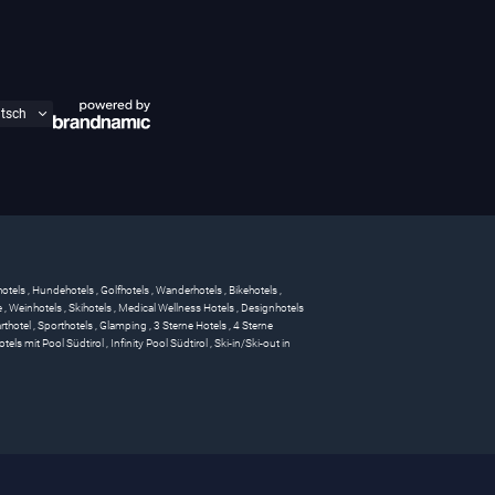
hotels
,
Hundehotels
,
Golfhotels
,
Wanderhotels
,
Bikehotels
,
e
,
Weinhotels
,
Skihotels
,
Medical Wellness Hotels
,
Designhotels
rthotel
,
Sporthotels
,
Glamping
,
3 Sterne Hotels
,
4 Sterne
otels mit Pool Südtirol
,
Infinity Pool Südtirol
,
Ski-in/Ski-out in