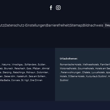
utz
|
Datenschutz-Einstellungen
|
Barrierefreiheit
|
Sitemap
|
Bildnachweis
Urlaubsthemen:
g
,
Naturns
,
Vinschgau
,
Schlanders
,
Sulden
,
Romantische Hotels
,
Wellnesshotels
,
Familien
atz
,
Bruneck
,
Reischach
,
Gais
,
Pfalzen
,
Ahrntal
Motorradhotels
,
Gourmethotels
,
Hotels am Se
ss
,
Sterzing
,
Ratschings
,
Ridnaun
,
Dolomiten
,
,
Ferienwohnungen
,
Chalets
,
Luxushotels
,
Apa
gen
,
Seiser Alm
,
Kastelruth
,
Seis am Schlern
,
Hotels
,
5 Sterne Hotels
,
Kurzurlaub Südtirol
,
H
Alta Badia
,
Corvara
,
St. Vigil
,
Drei Zinnen
Südtirol