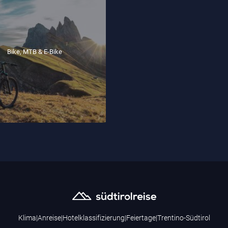
Bike, MTB & E-Bike
Klima
|
Anreise
|
Hotelklassifizierung
|
Feiertage
|
Trentino-Südtirol