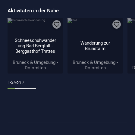
Aktivitäten in der Nähe
Schneeschuhwander
Wanderung zur
ung Bad Bergfall -
Brunstalm
Berggasthof Trattes
Bruneck & Umgebung -
Bruneck & Umgebung -
Dolomiten
Dolomiten
D
1-2
von
7