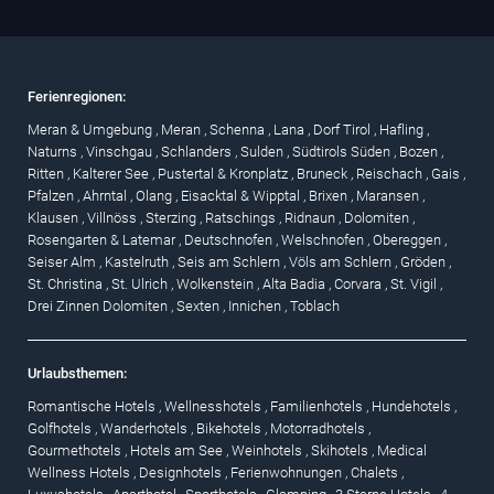
Ferienregionen:
Meran & Umgebung
,
Meran
,
Schenna
,
Lana
,
Dorf Tirol
,
Hafling
,
Naturns
,
Vinschgau
,
Schlanders
,
Sulden
,
Südtirols Süden
,
Bozen
,
Ritten
,
Kalterer See
,
Pustertal & Kronplatz
,
Bruneck
,
Reischach
,
Gais
,
Pfalzen
,
Ahrntal
,
Olang
,
Eisacktal & Wipptal
,
Brixen
,
Maransen
,
Klausen
,
Villnöss
,
Sterzing
,
Ratschings
,
Ridnaun
,
Dolomiten
,
Rosengarten & Latemar
,
Deutschnofen
,
Welschnofen
,
Obereggen
,
Seiser Alm
,
Kastelruth
,
Seis am Schlern
,
Völs am Schlern
,
Gröden
,
St. Christina
,
St. Ulrich
,
Wolkenstein
,
Alta Badia
,
Corvara
,
St. Vigil
,
Drei Zinnen Dolomiten
,
Sexten
,
Innichen
,
Toblach
Urlaubsthemen:
Romantische Hotels
,
Wellnesshotels
,
Familienhotels
,
Hundehotels
,
Golfhotels
,
Wanderhotels
,
Bikehotels
,
Motorradhotels
,
Gourmethotels
,
Hotels am See
,
Weinhotels
,
Skihotels
,
Medical
Wellness Hotels
,
Designhotels
,
Ferienwohnungen
,
Chalets
,