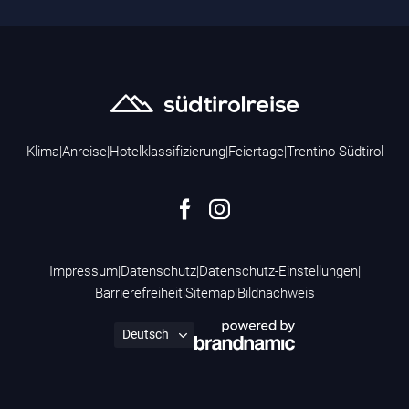
Klima
|
Anreise
|
Hotelklassifizierung
|
Feiertage
|
Trentino-Südtirol
Impressum
|
Datenschutz
|
Datenschutz-Einstellungen
|
Barrierefreiheit
|
Sitemap
|
Bildnachweis