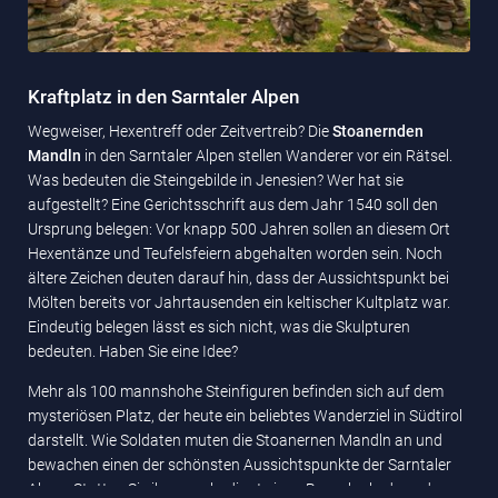
Kraftplatz in den Sarntaler Alpen
Wegweiser, Hexentreff oder Zeitvertreib? Die
Stoanernden
Mandln
in den Sarntaler Alpen stellen Wanderer vor ein Rätsel.
Was bedeuten die Steingebilde in Jenesien? Wer hat sie
aufgestellt? Eine Gerichtsschrift aus dem Jahr 1540 soll den
Ursprung belegen: Vor knapp 500 Jahren sollen an diesem Ort
Hexentänze und Teufelsfeiern abgehalten worden sein. Noch
ältere Zeichen deuten darauf hin, dass der Aussichtspunkt bei
Mölten bereits vor Jahrtausenden ein keltischer Kultplatz war.
Eindeutig belegen lässt es sich nicht, was die Skulpturen
bedeuten. Haben Sie eine Idee?
Mehr als 100 mannshohe Steinfiguren befinden sich auf dem
mysteriösen Platz, der heute ein beliebtes Wanderziel in Südtirol
darstellt. Wie Soldaten muten die Stoanernen Mandln an und
bewachen einen der schönsten Aussichtspunkte der Sarntaler
Alpen. Statten Sie ihnen unbedingt einen Besuch ab, denn der