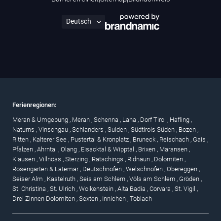
Ferienregionen:
Meran & Umgebung
,
Meran
,
Schenna
,
Lana
,
Dorf Tirol
,
Hafling
,
Naturns
,
Vinschgau
,
Schlanders
,
Sulden
,
Südtirols Süden
,
Bozen
,
Ritten
,
Kalterer See
,
Pustertal & Kronplatz
,
Bruneck
,
Reischach
,
Gais
,
Pfalzen
,
Ahrntal
,
Olang
,
Eisacktal & Wipptal
,
Brixen
,
Maransen
,
Klausen
,
Villnöss
,
Sterzing
,
Ratschings
,
Ridnaun
,
Dolomiten
,
Rosengarten & Latemar
,
Deutschnofen
,
Welschnofen
,
Obereggen
,
Seiser Alm
,
Kastelruth
,
Seis am Schlern
,
Völs am Schlern
,
Gröden
,
St. Christina
,
St. Ulrich
,
Wolkenstein
,
Alta Badia
,
Corvara
,
St. Vigil
,
Drei Zinnen Dolomiten
,
Sexten
,
Innichen
,
Toblach