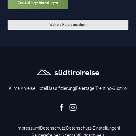
Zur Anfrage hinzufügen
Weitere Hotels anzeigen
Klima
|
Anreise
|
Hotelklassifizierung
|
Feiertage
|
Trentino-Südtirol
Impressum
|
Datenschutz
|
Datenschutz-Einstellungen
|
Barrierefreiheit
|
Sitemap
|
Bildnachweis