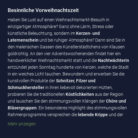
Besinnliche Vorweihnachtszeit
Haben Sie Lust auf einen Weihnachtsmarkt-Besuch in
einzigartiger Atmosphäre? Ganz ohne Lärm, Stress oder
künstliche Beleuchtung, sondern im
Kerzen- und
Laternenschein
und bei ruhiger Atmosphäre? Dann sind Sie in
den malerischen Gassen des Künstlerstädtchens von Klausen
goldrichtig. An den vier Adventswochenenden findet hier ein
handwerklicher Weihnachtsmarkt statt und die
Nachtwächterin
entzündet jeden Sonntag hunderte von Kerzen, welche die Stadt
in ein weiches Licht tauchen. Bewundern und erwerben Sie die
kunstvollen Produkte der
Schnitzer, Filzer und
Schmuckhersteller
in ihren liebevoll dekorierten Hütten,
probieren Sie die traditionellen
Köstlichkeiten
aus der Region
und lauschen Sie den stimmungsvollen Klängen der
Chöre und
Bläsergruppen
. Ein besonderes Highlight des stimmungsvollen
Rahmenprogramms versprechen die
lebende Krippe
und der
Besuch des
Christkinds
. Unternehmen Sie einen Ausflug in die
Mehr anzeigen
romantische Altstadt und erleben Sie die magischste Zeit des
Jahres vor einer ganz besonderen Kulisse.