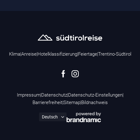
Klima
|
Anreise
|
Hotelklassifizierung
|
Feiertage
|
Trentino-Südtirol
Impressum
|
Datenschutz
|
Datenschutz-Einstellungen
|
Barrierefreiheit
|
Sitemap
|
Bildnachweis