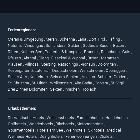
Ferienregionen:
Meran & Umgebung
,
Meran
,
Schenna
,
Lana
,
Dorf Tirol
,
Hafling
,
Naturns
,
Vinschgau
,
Schlanders
,
Sulden
,
Südtirols Süden
,
Bozen
,
Ritten
,
Kalterer See
,
Pustertal & Kronplatz
,
Bruneck
,
Reischach
,
Gais
,
Pfalzen
,
Ahrntal
,
Olang
,
Eisacktal & Wipptal
,
Brixen
,
Maransen
,
Klausen
,
Villnöss
,
Sterzing
,
Ratschings
,
Ridnaun
,
Dolomiten
,
Rosengarten & Latemar
,
Deutschnofen
,
Welschnofen
,
Obereggen
,
Seiser Alm
,
Kastelruth
,
Seis am Schlern
,
Völs am Schlern
,
Gröden
,
St. Christina
,
St. Ulrich
,
Wolkenstein
,
Alta Badia
,
Corvara
,
St. Vigil
,
Drei Zinnen Dolomiten
,
Sexten
,
Innichen
,
Toblach
Urlaubsthemen:
Romantische Hotels
,
Wellnesshotels
,
Familienhotels
,
Hundehotels
,
Golfhotels
,
Wanderhotels
,
Bikehotels
,
Motorradhotels
,
Gourmethotels
,
Hotels am See
,
Weinhotels
,
Skihotels
,
Medical
Wellness Hotels
,
Designhotels
,
Ferienwohnungen
,
Chalets
,