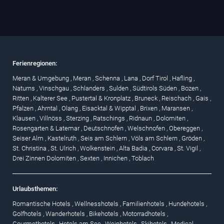
Ferienregionen:
Meran & Umgebung
,
Meran
,
Schenna
,
Lana
,
Dorf Tirol
,
Hafling
,
Naturns
,
Vinschgau
,
Schlanders
,
Sulden
,
Südtirols Süden
,
Bozen
,
Ritten
,
Kalterer See
,
Pustertal & Kronplatz
,
Bruneck
,
Reischach
,
Gais
,
Pfalzen
,
Ahrntal
,
Olang
,
Eisacktal & Wipptal
,
Brixen
,
Maransen
,
Klausen
,
Villnöss
,
Sterzing
,
Ratschings
,
Ridnaun
,
Dolomiten
,
Rosengarten & Latemar
,
Deutschnofen
,
Welschnofen
,
Obereggen
,
Seiser Alm
,
Kastelruth
,
Seis am Schlern
,
Völs am Schlern
,
Gröden
,
St. Christina
,
St. Ulrich
,
Wolkenstein
,
Alta Badia
,
Corvara
,
St. Vigil
,
Drei Zinnen Dolomiten
,
Sexten
,
Innichen
,
Toblach
Urlaubsthemen:
Romantische Hotels
,
Wellnesshotels
,
Familienhotels
,
Hundehotels
,
Golfhotels
,
Wanderhotels
,
Bikehotels
,
Motorradhotels
,
Gourmethotels
,
Hotels am See
,
Weinhotels
,
Skihotels
,
Medical