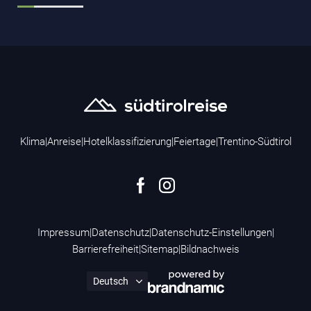
Klima
|
Anreise
|
Hotelklassifizierung
|
Feiertage
|
Trentino-Südtirol
Impressum
|
Datenschutz
|
Datenschutz-Einstellungen
|
Barrierefreiheit
|
Sitemap
|
Bildnachweis