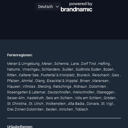
Ferienregionen:
Meran & Umgebung
,
Meran
,
Schenna
,
Lana
,
Dorf Tirol
,
Hafling
,
Naturns
,
Vinschgau
,
Schlanders
,
Sulden
,
Südtirols Süden
,
Bozen
,
Ritten
,
Kalterer See
,
Pustertal & Kronplatz
,
Bruneck
,
Reischach
,
Gais
,
Pfalzen
,
Ahrntal
,
Olang
,
Eisacktal & Wipptal
,
Brixen
,
Maransen
,
Klausen
,
Villnöss
,
Sterzing
,
Ratschings
,
Ridnaun
,
Dolomiten
,
Rosengarten & Latemar
,
Deutschnofen
,
Welschnofen
,
Obereggen
,
Seiser Alm
,
Kastelruth
,
Seis am Schlern
,
Völs am Schlern
,
Gröden
,
St. Christina
,
St. Ulrich
,
Wolkenstein
,
Alta Badia
,
Corvara
,
St. Vigil
,
Drei Zinnen Dolomiten
,
Sexten
,
Innichen
,
Toblach
Urlaubsthemen: