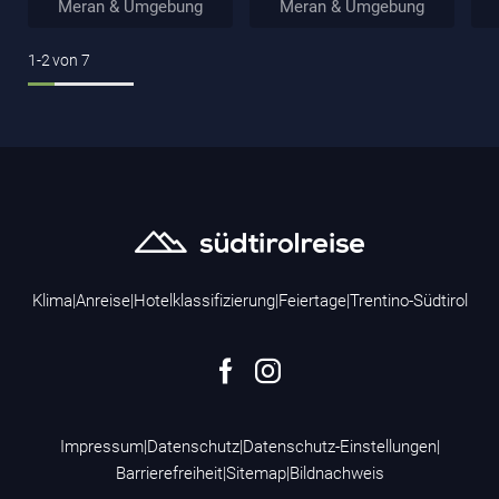
Meran & Umgebung
Meran & Umgebung
1-2
von
7
Klima
|
Anreise
|
Hotelklassifizierung
|
Feiertage
|
Trentino-Südtirol
Impressum
|
Datenschutz
|
Datenschutz-Einstellungen
|
Barrierefreiheit
|
Sitemap
|
Bildnachweis