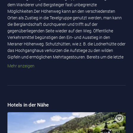
dem Wanderer und Bergsteiger fast unbegrenzte
Möglichkeiten.Der Höhenweg kann an den verschiedensten
Orten als Zustieg in die Texelgruppe genutzt werden, man kann
die Berglandschaft durchqueren und trifft auf der
gegenüberliegenden Seite wieder auf den Weg. Öffentliche
Verkehrsmittel begünstigen den Ein- und Ausstieg in den
Meraner Höhenweg. Schutzhütten, wie z. B. die Lodnerhütte oder
das Hochganghaus verkürzen die Aufstiege zu den wilden
Gipfeln und ermöglichen Mehrtagestouren. Bereits um die letzte
Jahrhundertwende wurde die Texelgruppe vom Wiener
Mehr anzeigen
Bergsteiger Dr. Guido Lammer erkundet. Dabei bestieg er die
meisten Gipfel, von denen noch viele ins ewige Eis gebettet
waren und fertigte eine wertvolle Abhandlung mit den
dazugehörigen Skizzen an. 1974 errichtete die Sektion Meran
des Südtiroler Alpenvereins in der Milchseescharte auf 2707 m
und oberhalb des gleichnamigen Sees eine kleine
Hotels in der Nähe
Biwakschachtel, die den Namen Guido-Lammer-Biwak trägt.
Damals war der AVS-Meran unter der Führung von Helmuth
Ellmenreich noch in Aufbruchstimmung. Die
Hubschrauberstaffel des italienischen Heeres im nahen Bozen