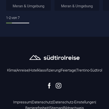
Meran & Umgebung
Meran & Umgebung
1-2
von
7
Klima
|
Anreise
|
Hotelklassifizierung
|
Feiertage
|
Trentino-Südtirol
Impressum
|
Datenschutz
|
Datenschutz-Einstellungen
|
Barrierefreiheit
|
Sitemap
|
Bildnachweis