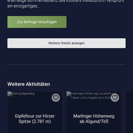
ehemalige Sommerresidenz des Klosters Wessobrunn versprüht
ein einzigartiges…
Zur Anfrage hinzufügen
Weitere Hotels anzeigen
Weitere Aktivitäten
Gipfeltour zur Hirzer
Marlinger Höhenweg
Spitze (2.781 m)
ab Algund/Töll