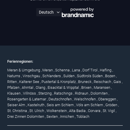
Ferienregionen:
Meran & Umgebung
,
Meran
,
Schenna
,
Lana
,
Dorf Tirol
,
Hafling
,
Naturns
,
Vinschgau
,
Schlanders
,
Sulden
,
Südtirols Süden
,
Bozen
,
Ritten
,
Kalterer See
,
Pustertal & Kronplatz
,
Bruneck
,
Reischach
,
Gais
,
Pfalzen
,
Ahrntal
,
Olang
,
Eisacktal & Wipptal
,
Brixen
,
Maransen
,
Klausen
,
Villnöss
,
Sterzing
,
Ratschings
,
Ridnaun
,
Dolomiten
,
Rosengarten & Latemar
,
Deutschnofen
,
Welschnofen
,
Obereggen
,
Seiser Alm
,
Kastelruth
,
Seis am Schlern
,
Völs am Schlern
,
Gröden
,
St. Christina
,
St. Ulrich
,
Wolkenstein
,
Alta Badia
,
Corvara
,
St. Vigil
,
Drei Zinnen Dolomiten
,
Sexten
,
Innichen
,
Toblach