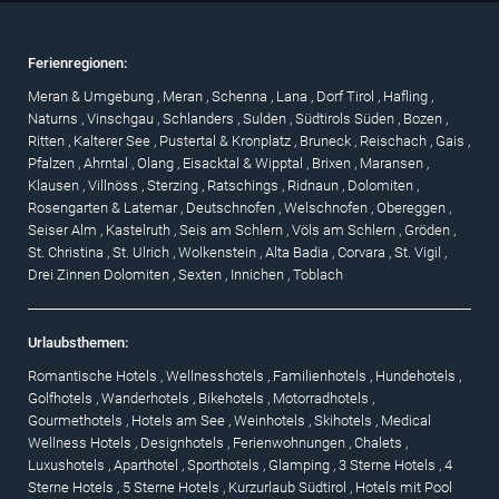
Ferienregionen:
Meran & Umgebung
,
Meran
,
Schenna
,
Lana
,
Dorf Tirol
,
Hafling
,
Naturns
,
Vinschgau
,
Schlanders
,
Sulden
,
Südtirols Süden
,
Bozen
,
Ritten
,
Kalterer See
,
Pustertal & Kronplatz
,
Bruneck
,
Reischach
,
Gais
,
Pfalzen
,
Ahrntal
,
Olang
,
Eisacktal & Wipptal
,
Brixen
,
Maransen
,
Klausen
,
Villnöss
,
Sterzing
,
Ratschings
,
Ridnaun
,
Dolomiten
,
Rosengarten & Latemar
,
Deutschnofen
,
Welschnofen
,
Obereggen
,
Seiser Alm
,
Kastelruth
,
Seis am Schlern
,
Völs am Schlern
,
Gröden
,
St. Christina
,
St. Ulrich
,
Wolkenstein
,
Alta Badia
,
Corvara
,
St. Vigil
,
Drei Zinnen Dolomiten
,
Sexten
,
Innichen
,
Toblach
Urlaubsthemen:
Romantische Hotels
,
Wellnesshotels
,
Familienhotels
,
Hundehotels
,
Golfhotels
,
Wanderhotels
,
Bikehotels
,
Motorradhotels
,
Gourmethotels
,
Hotels am See
,
Weinhotels
,
Skihotels
,
Medical
Wellness Hotels
,
Designhotels
,
Ferienwohnungen
,
Chalets
,
Luxushotels
,
Aparthotel
,
Sporthotels
,
Glamping
,
3 Sterne Hotels
,
4
Sterne Hotels
,
5 Sterne Hotels
,
Kurzurlaub Südtirol
,
Hotels mit Pool