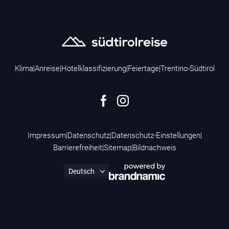
Klima
|
Anreise
|
Hotelklassifizierung
|
Feiertage
|
Trentino-Südtirol
Impressum
|
Datenschutz
|
Datenschutz-Einstellungen
|
Barrierefreiheit
|
Sitemap
|
Bildnachweis