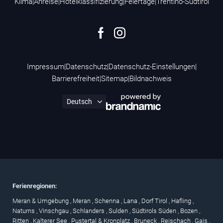
Klima
|
Anreise
|
Hotelklassifizierung
|
Feiertage
|
Trentino-Südtirol
Impressum
|
Datenschutz
|
Datenschutz-Einstellungen
|
Barrierefreiheit
|
Sitemap
|
Bildnachweis
Ferienregionen:
Meran & Umgebung
,
Meran
,
Schenna
,
Lana
,
Dorf Tirol
,
Hafling
,
Naturns
,
Vinschgau
,
Schlanders
,
Sulden
,
Südtirols Süden
,
Bozen
,
Ritten
,
Kalterer See
,
Pustertal & Kronplatz
,
Bruneck
,
Reischach
,
Gais
,