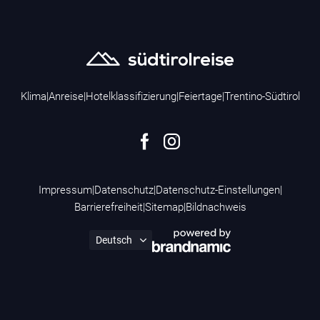
Klima
|
Anreise
|
Hotelklassifizierung
|
Feiertage
|
Trentino-Südtirol
Impressum
|
Datenschutz
|
Datenschutz-Einstellungen
|
Barrierefreiheit
|
Sitemap
|
Bildnachweis