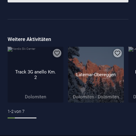
Weitere Aktivitäten
Track 3G anello Km.
Latemar-Obereggen
2
Dolomiten
Dolomiten - Dolomiten
D
1-2
von
7