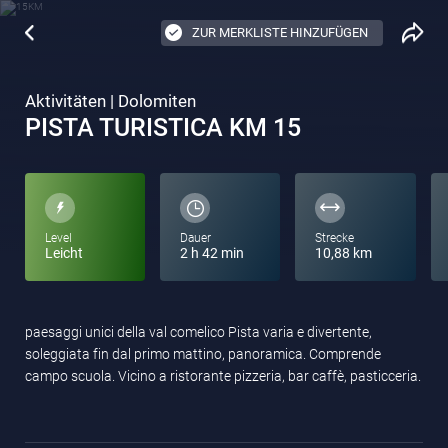
ZUR MERKLISTE HINZUFÜGEN
Aktivitäten | Dolomiten
PISTA TURISTICA KM 15
Level
Dauer
Strecke
Leicht
2 h 42 min
10,88 km
paesaggi unici della val comelico Pista varia e divertente,
soleggiata fin dal primo mattino, panoramica. Comprende
campo scuola. Vicino a ristorante pizzeria, bar caffè, pasticceria.