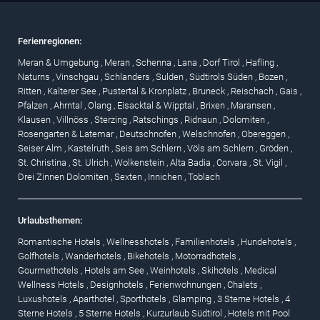
Ferienregionen:
Meran & Umgebung
,
Meran
,
Schenna
,
Lana
,
Dorf Tirol
,
Hafling
,
Naturns
,
Vinschgau
,
Schlanders
,
Sulden
,
Südtirols Süden
,
Bozen
,
Ritten
,
Kalterer See
,
Pustertal & Kronplatz
,
Bruneck
,
Reischach
,
Gais
,
Pfalzen
,
Ahrntal
,
Olang
,
Eisacktal & Wipptal
,
Brixen
,
Maransen
,
Klausen
,
Villnöss
,
Sterzing
,
Ratschings
,
Ridnaun
,
Dolomiten
,
Rosengarten & Latemar
,
Deutschnofen
,
Welschnofen
,
Obereggen
,
Seiser Alm
,
Kastelruth
,
Seis am Schlern
,
Völs am Schlern
,
Gröden
,
St. Christina
,
St. Ulrich
,
Wolkenstein
,
Alta Badia
,
Corvara
,
St. Vigil
,
Drei Zinnen Dolomiten
,
Sexten
,
Innichen
,
Toblach
Urlaubsthemen:
Romantische Hotels
,
Wellnesshotels
,
Familienhotels
,
Hundehotels
,
Golfhotels
,
Wanderhotels
,
Bikehotels
,
Motorradhotels
,
Gourmethotels
,
Hotels am See
,
Weinhotels
,
Skihotels
,
Medical
Wellness Hotels
,
Designhotels
,
Ferienwohnungen
,
Chalets
,
Luxushotels
,
Aparthotel
,
Sporthotels
,
Glamping
,
3 Sterne Hotels
,
4
Sterne Hotels
,
5 Sterne Hotels
,
Kurzurlaub Südtirol
,
Hotels mit Pool