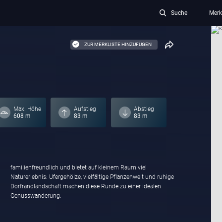
Suche
Merk
ZUR MERKLISTE HINZUFÜGEN
Max. Höhe
Aufstieg
Abstieg
608 m
83 m
83 m
familienfreundlich und bietet auf kleinem Raum viel
Genusswanderung.