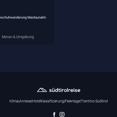
eschuhwanderung Mastaunalm
Meran & Umgebung
Klima
|
Anreise
|
Hotelklassifizierung
|
Feiertage
|
Trentino-Südtirol