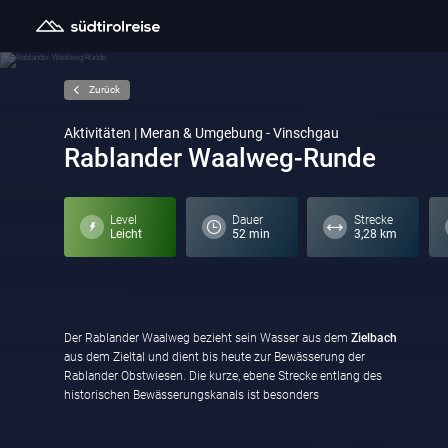
Zurück
Aktivitäten | Meran & Umgebung - Vinschgau
Rablander Waalweg-Runde
Level
Dauer
Strecke
Leicht
52 min
3,28 km
Der Rablander Waalweg bezieht sein Wasser aus dem
Zielbach
aus dem Zieltal und dient bis heute zur Bewässerung der
Naturerlebnis: Ufergehölze, vielfältige Pflanzenwelt und ruhige
Rablander Obstwiesen. Die kurze, ebene Strecke entlang des
Dorfrandlandschaft machen diese Runde zu einer idealen
historischen Bewässerungskanals ist besonders