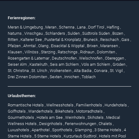
Ferienregionen:
Meran & Umgebung
,
Meran
,
Schenna
,
Lana
,
Dorf Tirol
,
Hafling
,
Naturns
,
Vinschgau
,
Schlanders
,
Sulden
,
Südtirols Süden
,
Bozen
,
Ritten
,
Kalterer See
,
Pustertal & Kronplatz
,
Bruneck
,
Reischach
,
Gais
,
Pfalzen
,
Ahrntal
,
Olang
,
Eisacktal & Wipptal
,
Brixen
,
Maransen
,
Klausen
,
Villnöss
,
Sterzing
,
Ratschings
,
Ridnaun
,
Dolomiten
,
Rosengarten & Latemar
,
Deutschnofen
,
Welschnofen
,
Obereggen
,
Seiser Alm
,
Kastelruth
,
Seis am Schlern
,
Völs am Schlern
,
Gröden
,
St. Christina
,
St. Ulrich
,
Wolkenstein
,
Alta Badia
,
Corvara
,
St. Vigil
,
Drei Zinnen Dolomiten
,
Sexten
,
Innichen
,
Toblach
Urlaubsthemen:
Romantische Hotels
,
Wellnesshotels
,
Familienhotels
,
Hundehotels
,
Golfhotels
,
Wanderhotels
,
Bikehotels
,
Motorradhotels
,
Gourmethotels
,
Hotels am See
,
Weinhotels
,
Skihotels
,
Medical
Wellness Hotels
,
Designhotels
,
Ferienwohnungen
,
Chalets
,
Luxushotels
,
Aparthotel
,
Sporthotels
,
Glamping
,
3 Sterne Hotels
,
4
Sterne Hotels
,
5 Sterne Hotels
,
Kurzurlaub Südtirol
,
Hotels mit Pool