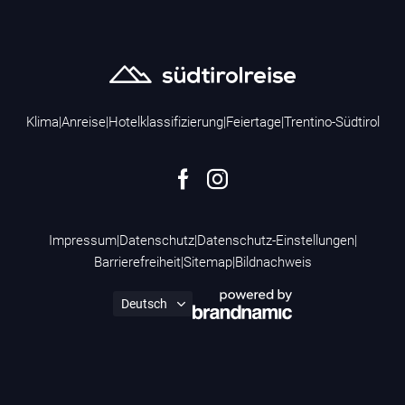
Klima
|
Anreise
|
Hotelklassifizierung
|
Feiertage
|
Trentino-Südtirol
Impressum
|
Datenschutz
|
Datenschutz-Einstellungen
|
Barrierefreiheit
|
Sitemap
|
Bildnachweis