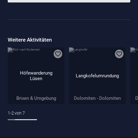
Weitere Aktivitäten
Höfewanderung
Langkofelumrundung
Lüsen
Brixen & Umgebung
Dolomiten - Dolomiten
D
1-2
von
7