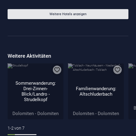
Weitere Hotels anzeigen
Weitere Aktivitäten
Sommerwanderung:
Drei-Zinnen-
Familienwanderung:
Blick/Landro -
Altschluderbach
Strudelkopf
B
Dolomiten - Dolomiten
Dolomiten - Dolomiten
1-2
von
7