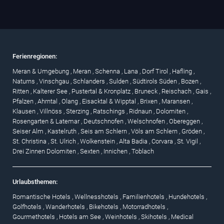
Ferienregionen:
Meran & Umgebung
,
Meran
,
Schenna
,
Lana
,
Dorf Tirol
,
Hafling
,
Naturns
,
Vinschgau
,
Schlanders
,
Sulden
,
Südtirols Süden
,
Bozen
,
Ritten
,
Kalterer See
,
Pustertal & Kronplatz
,
Bruneck
,
Reischach
,
Gais
,
Pfalzen
,
Ahrntal
,
Olang
,
Eisacktal & Wipptal
,
Brixen
,
Maransen
,
Klausen
,
Villnöss
,
Sterzing
,
Ratschings
,
Ridnaun
,
Dolomiten
,
Rosengarten & Latemar
,
Deutschnofen
,
Welschnofen
,
Obereggen
,
Seiser Alm
,
Kastelruth
,
Seis am Schlern
,
Völs am Schlern
,
Gröden
,
St. Christina
,
St. Ulrich
,
Wolkenstein
,
Alta Badia
,
Corvara
,
St. Vigil
,
Drei Zinnen Dolomiten
,
Sexten
,
Innichen
,
Toblach
Urlaubsthemen:
Romantische Hotels
,
Wellnesshotels
,
Familienhotels
,
Hundehotels
,
Golfhotels
,
Wanderhotels
,
Bikehotels
,
Motorradhotels
,
Gourmethotels
,
Hotels am See
,
Weinhotels
,
Skihotels
,
Medical