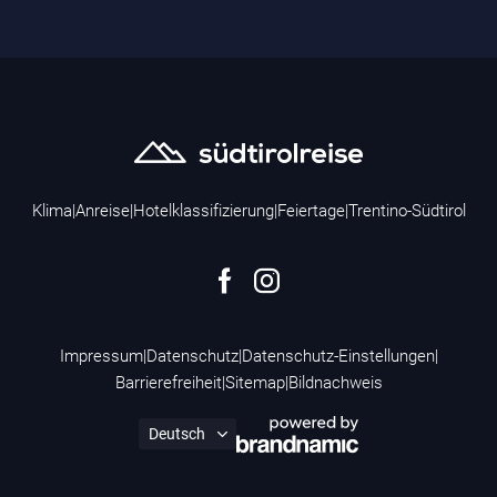
Klima
|
Anreise
|
Hotelklassifizierung
|
Feiertage
|
Trentino-Südtirol
Impressum
|
Datenschutz
|
Datenschutz-Einstellungen
|
Barrierefreiheit
|
Sitemap
|
Bildnachweis