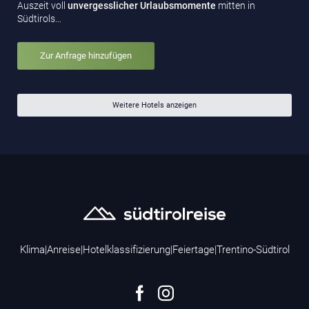
Auszeit voll
unvergesslicher Urlaubsmomente
mitten in
Südtirols…
Zur Anfrage hinzufügen
Weitere Hotels anzeigen
Klima
|
Anreise
|
Hotelklassifizierung
|
Feiertage
|
Trentino-Südtirol