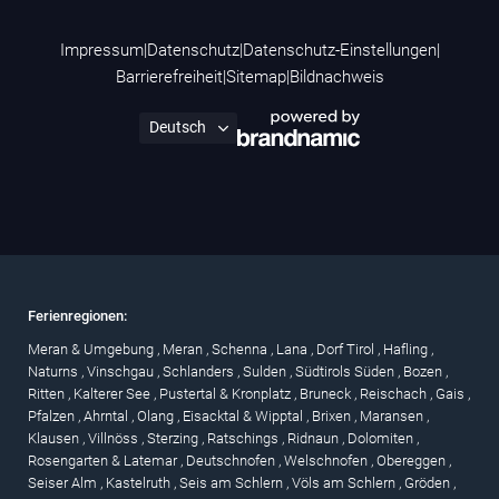
Impressum
|
Datenschutz
|
Datenschutz-Einstellungen
|
Barrierefreiheit
|
Sitemap
|
Bildnachweis
Ferienregionen:
Meran & Umgebung
,
Meran
,
Schenna
,
Lana
,
Dorf Tirol
,
Hafling
,
Naturns
,
Vinschgau
,
Schlanders
,
Sulden
,
Südtirols Süden
,
Bozen
,
Ritten
,
Kalterer See
,
Pustertal & Kronplatz
,
Bruneck
,
Reischach
,
Gais
,
Pfalzen
,
Ahrntal
,
Olang
,
Eisacktal & Wipptal
,
Brixen
,
Maransen
,
Klausen
,
Villnöss
,
Sterzing
,
Ratschings
,
Ridnaun
,
Dolomiten
,
Rosengarten & Latemar
,
Deutschnofen
,
Welschnofen
,
Obereggen
,
Seiser Alm
,
Kastelruth
,
Seis am Schlern
,
Völs am Schlern
,
Gröden
,