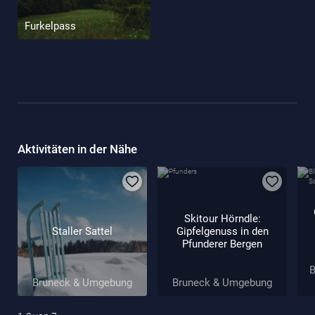
Furkelpass
Aktivitäten in der Nähe
Skitour Hörndle:
Staller Sattel
Gipfelgenuss in den
Pfunderer Bergen
B
Bruneck & Umgebung
Bruneck & Umgebung