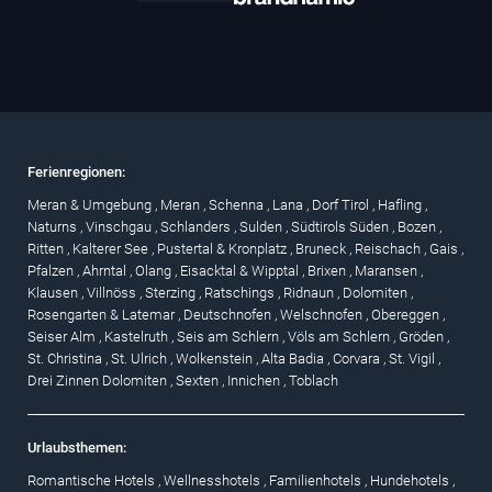
Ferienregionen:
Meran & Umgebung
,
Meran
,
Schenna
,
Lana
,
Dorf Tirol
,
Hafling
,
Naturns
,
Vinschgau
,
Schlanders
,
Sulden
,
Südtirols Süden
,
Bozen
,
Ritten
,
Kalterer See
,
Pustertal & Kronplatz
,
Bruneck
,
Reischach
,
Gais
,
Pfalzen
,
Ahrntal
,
Olang
,
Eisacktal & Wipptal
,
Brixen
,
Maransen
,
Klausen
,
Villnöss
,
Sterzing
,
Ratschings
,
Ridnaun
,
Dolomiten
,
Rosengarten & Latemar
,
Deutschnofen
,
Welschnofen
,
Obereggen
,
Seiser Alm
,
Kastelruth
,
Seis am Schlern
,
Völs am Schlern
,
Gröden
,
St. Christina
,
St. Ulrich
,
Wolkenstein
,
Alta Badia
,
Corvara
,
St. Vigil
,
Drei Zinnen Dolomiten
,
Sexten
,
Innichen
,
Toblach
Urlaubsthemen:
Romantische Hotels
,
Wellnesshotels
,
Familienhotels
,
Hundehotels
,