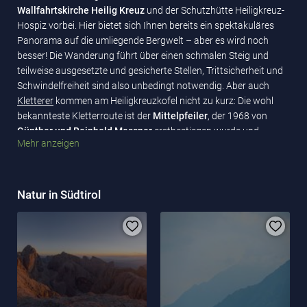
Wallfahrtskirche Heilig Kreuz
und der Schutzhütte Heiligkreuz-
Hospiz vorbei. Hier bietet sich Ihnen bereits ein spektakuläres
Panorama auf die umliegende Bergwelt – aber es wird noch
besser! Die Wanderung führt über einen schmalen Steig und
teilweise ausgesetzte und gesicherte Stellen, Trittsicherheit und
Schwindelfreiheit sind also unbedingt notwendig. Aber auch
Kletterer
kommen am Heiligkreuzkofel nicht zu kurz: Die wohl
bekannteste Kletterroute ist der
Mittelpfeiler
, der 1968 von
Günther und Reinhold Messner
erstbestiegen wurde und
Mehr anzeigen
damals als eine der schwierigsten Routen überhaupt galt. Am
Heiligkreuzkofel gibt es jedoch zahlreiche weitere Kletterrouten
in unterschiedlichen Schwierigkeitsgraden – lassen Sie sich
überraschen!
Natur in Südtirol
Oben angekommen, werden Sie über den beeindruckenden
Ausblick staunen: Im Süden ist die
3 343 Meter hohe
Marmolata
zu erkennen – der höchste Berg der Dolomiten – und wenn Sie
den Blick weiter schweifen lassen, erblicken Sie den Piz Boè in
der Sellagruppe, die Puezgruppe und den Peitlerkofel.