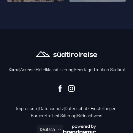
Klima
|
Anreise
|
Hotelklassifizierung
|
Feiertage
|
Trentino-Südtirol
Impressum
|
Datenschutz
|
Datenschutz-Einstellungen
|
Barrierefreiheit
|
Sitemap
|
Bildnachweis