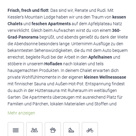
Frisch, frech und flott
: Das sind wir, Renate und Rudi. Mit
Kessler’s Mountain Lodge haben wir uns den Traum von
kessen
Chalets
und
feschen Apartments
auf dem Apfelplateau Natz
verwirklicht. Gleich beim Aufwachen wirst du von einem
360-
Grad-Panorama
begrüßt, und abends genießt du dank der Weite
die Abendsonne besonders lange. Unternimm Ausflüge zu den
bekanntesten Sehenswürdigkeiten, die du mit dem Auto bequem
erreichst, begleite Rudi bei der Arbeit in den
Apfelhainen
und
stöbere in unserem
Hofladen
nach lokalen und teils
hausgemachten Produkten. In deinem Chalet erwarten dich
private Wohlfühlmomente in der eigenen
kleinen Wellnessoase
mit finnischer Sauna und Außen-Hot-Pot. Entspannung findest
du auch in der Hüttensauna mit Ruheraum im weitläufigen
Garten. Die Apartments überzeugen mit ausreichend Platz für
Familien und Pärchen, lokalen Materialien und Stoffen und
gemütlicher Atmosphäre. Hier steht dein
fescher Urlaub
im
Mehr anzeigen
Zeichen des
Wohlbefindens
, der
Authentizität
und der
Natur
.