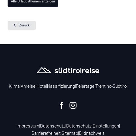
Alle Urlaubsthemen anzeigen
Zurück
Klima
|
Anreise
|
Hotelklassifizierung
|
Feiertage
|
Trentino-Südtirol
Impressum
|
Datenschutz
|
Datenschutz-Einstellungen
|
Barrierefreiheit
|
Sitemap
|
Bildnachweis