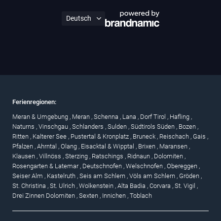
Ferienregionen:
Meran & Umgebung
,
Meran
,
Schenna
,
Lana
,
Dorf Tirol
,
Hafling
,
Naturns
,
Vinschgau
,
Schlanders
,
Sulden
,
Südtirols Süden
,
Bozen
,
Ritten
,
Kalterer See
,
Pustertal & Kronplatz
,
Bruneck
,
Reischach
,
Gais
,
Pfalzen
,
Ahrntal
,
Olang
,
Eisacktal & Wipptal
,
Brixen
,
Maransen
,
Klausen
,
Villnöss
,
Sterzing
,
Ratschings
,
Ridnaun
,
Dolomiten
,
Rosengarten & Latemar
,
Deutschnofen
,
Welschnofen
,
Obereggen
,
Seiser Alm
,
Kastelruth
,
Seis am Schlern
,
Völs am Schlern
,
Gröden
,
St. Christina
,
St. Ulrich
,
Wolkenstein
,
Alta Badia
,
Corvara
,
St. Vigil
,
Drei Zinnen Dolomiten
,
Sexten
,
Innichen
,
Toblach