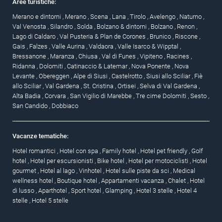
Aree turistiche:
Merano e dintorni
,
Merano
,
Scena
,
Lana
,
Tirolo
,
Avelengo
,
Naturno
,
Val Venosta
,
Silandro
,
Solda
,
Bolzano & dintorni
,
Bolzano
,
Renon
,
Lago di Caldaro
,
Val Pusteria & Plan de Corones
,
Brunico
,
Riscone
,
Gais
,
Falzes
,
Valle Aurina
,
Valdaora
,
Valle Isarco & Wipptal
,
Bressanone
,
Maranza
,
Chiusa
,
Val di Funes
,
Vipiteno
,
Racines
,
Ridanna
,
Dolomiti
,
Catinaccio & Latemar
,
Nova Ponente
,
Nova
Levante
,
Obereggen
,
Alpe di Siusi
,
Castelrotto
,
Siusi allo Sciliar
,
Fiè
allo Sciliar
,
Val Gardena
,
St. Cristina
,
Ortisei
,
Selva di Val Gardena
,
Alta Badia
,
Corvara
,
San Vigilio di Marebbe
,
Tre cime Dolomiti
,
Sesto
,
San Candido
,
Dobbiaco
Vacanze tematiche:
Hotel romantici
,
Hotel con spa
,
Family hotel
,
Hotel pet friendly
,
Golf
hotel
,
Hotel per escursionisti
,
Bike hotel
,
Hotel per motociclisti
,
Hotel
gourmet
,
Hotel al lago
,
Vinhotel
,
Hotel sulle piste da sci
,
Medical
wellness hotel
,
Boutique hotel
,
Appartamenti vacanza
,
Chalet
,
Hotel
di lusso
,
Aparthotel
,
Sport hotel
,
Glamping
,
Hotel 3 stelle
,
Hotel 4
stelle
,
Hotel 5 stelle