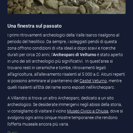
Una finestra sul passato
I primi ritrovamenti archeologici della Valle Isarco risalgono al
periodo del Neolitico. Da sempre, i soleggiati pendii di questa
zona offrono condizioni di vita ideali e dopo scavi e ricerche
durati per circa 20 anni, l’
Archeoparc di Velturno
è stato aperto
in uno dei siti archeologici più significativi. In quest’area si
trovano resti in ceramiche e tombe, ritrovamenti legati
all’agricoltura, all’allevamento risalenti al 5 000 a.C. Alcuni reperti
si possono ammirare al pianterreno del
Castel Veturno
, mentre
quelli risalenti all’Età del rame sono esposti nell’Archeoparc.
A Villandro si trova un altro Archeoparc, dedicato a un sito
archeologico. Se desiderate immergervi negli abissi della storia,
vi consigliamo di visitare il vicino
Museo Civico a Chiusa
, dove si
svolgono ogni anno cinque mostre temporanee che rendono
l’offerta museale ancora più varia.
Di più