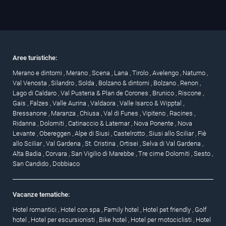
Aree turistiche:
Merano e dintorni
,
Merano
,
Scena
,
Lana
,
Tirolo
,
Avelengo
,
Naturno
,
Val Venosta
,
Silandro
,
Solda
,
Bolzano & dintorni
,
Bolzano
,
Renon
,
Lago di Caldaro
,
Val Pusteria & Plan de Corones
,
Brunico
,
Riscone
,
Gais
,
Falzes
,
Valle Aurina
,
Valdaora
,
Valle Isarco & Wipptal
,
Bressanone
,
Maranza
,
Chiusa
,
Val di Funes
,
Vipiteno
,
Racines
,
Ridanna
,
Dolomiti
,
Catinaccio & Latemar
,
Nova Ponente
,
Nova
Levante
,
Obereggen
,
Alpe di Siusi
,
Castelrotto
,
Siusi allo Sciliar
,
Fiè
allo Sciliar
,
Val Gardena
,
St. Cristina
,
Ortisei
,
Selva di Val Gardena
,
Alta Badia
,
Corvara
,
San Vigilio di Marebbe
,
Tre cime Dolomiti
,
Sesto
,
San Candido
,
Dobbiaco
Vacanze tematiche:
Hotel romantici
,
Hotel con spa
,
Family hotel
,
Hotel pet friendly
,
Golf
hotel
,
Hotel per escursionisti
,
Bike hotel
,
Hotel per motociclisti
,
Hotel