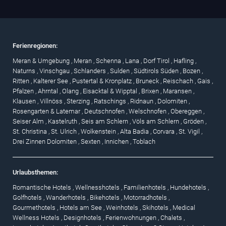
Ferienregionen:
Meran & Umgebung
,
Meran
,
Schenna
,
Lana
,
Dorf Tirol
,
Hafling
,
Naturns
,
Vinschgau
,
Schlanders
,
Sulden
,
Südtirols Süden
,
Bozen
,
Ritten
,
Kalterer See
,
Pustertal & Kronplatz
,
Bruneck
,
Reischach
,
Gais
,
Pfalzen
,
Ahrntal
,
Olang
,
Eisacktal & Wipptal
,
Brixen
,
Maransen
,
Klausen
,
Villnöss
,
Sterzing
,
Ratschings
,
Ridnaun
,
Dolomiten
,
Rosengarten & Latemar
,
Deutschnofen
,
Welschnofen
,
Obereggen
,
Seiser Alm
,
Kastelruth
,
Seis am Schlern
,
Völs am Schlern
,
Gröden
,
St. Christina
,
St. Ulrich
,
Wolkenstein
,
Alta Badia
,
Corvara
,
St. Vigil
,
Drei Zinnen Dolomiten
,
Sexten
,
Innichen
,
Toblach
Urlaubsthemen:
Romantische Hotels
,
Wellnesshotels
,
Familienhotels
,
Hundehotels
,
Golfhotels
,
Wanderhotels
,
Bikehotels
,
Motorradhotels
,
Gourmethotels
,
Hotels am See
,
Weinhotels
,
Skihotels
,
Medical
Wellness Hotels
,
Designhotels
,
Ferienwohnungen
,
Chalets
,