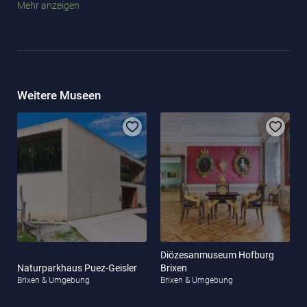
Mehr anzeigen
Stiftsbibliothek zu nehmen.
Haben Sie Lust, einen Blick in die Stiftskellerei zu werfen?
Nehmen Sie doch an einer
Weinbergführung
mit anschließender
Verkostung teil. Oder interessiert Sie eine
Führung
durch das
Museum? Kommen Sie am besten einfach vorbei und entdecken
Weitere Museen
Sie das beeindruckende Augustiner Chorherrenstift selbst.
Diözesanmuseum Hofburg
Naturparkhaus Puez-Geisler
Brixen
Brixen & Umgebung
Brixen & Umgebung