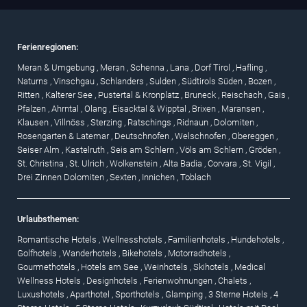
Ferienregionen:
Meran & Umgebung
,
Meran
,
Schenna
,
Lana
,
Dorf Tirol
,
Hafling
,
Naturns
,
Vinschgau
,
Schlanders
,
Sulden
,
Südtirols Süden
,
Bozen
,
Ritten
,
Kalterer See
,
Pustertal & Kronplatz
,
Bruneck
,
Reischach
,
Gais
,
Pfalzen
,
Ahrntal
,
Olang
,
Eisacktal & Wipptal
,
Brixen
,
Maransen
,
Klausen
,
Villnöss
,
Sterzing
,
Ratschings
,
Ridnaun
,
Dolomiten
,
Rosengarten & Latemar
,
Deutschnofen
,
Welschnofen
,
Obereggen
,
Seiser Alm
,
Kastelruth
,
Seis am Schlern
,
Völs am Schlern
,
Gröden
,
St. Christina
,
St. Ulrich
,
Wolkenstein
,
Alta Badia
,
Corvara
,
St. Vigil
,
Drei Zinnen Dolomiten
,
Sexten
,
Innichen
,
Toblach
Urlaubsthemen:
Romantische Hotels
,
Wellnesshotels
,
Familienhotels
,
Hundehotels
,
Golfhotels
,
Wanderhotels
,
Bikehotels
,
Motorradhotels
,
Gourmethotels
,
Hotels am See
,
Weinhotels
,
Skihotels
,
Medical
Wellness Hotels
,
Designhotels
,
Ferienwohnungen
,
Chalets
,
Luxushotels
,
Aparthotel
,
Sporthotels
,
Glamping
,
3 Sterne Hotels
,
4