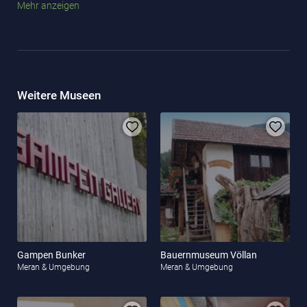
Mehr anzeigen
gestellt. Das
Museum
im Inneren gewährt interessante Einblicke
in die bewegte Geschichte des Anwesens im Herzen von Meran
Weitere Museen
Gampen Bunker
Bauernmuseum Völlan
Meran & Umgebung
Meran & Umgebung