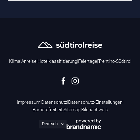
Klima
|
Anreise
|
Hotelklassifizierung
|
Feiertage
|
Trentino-Südtirol
Impressum
|
Datenschutz
|
Datenschutz-Einstellungen
|
Barrierefreiheit
|
Sitemap
|
Bildnachweis