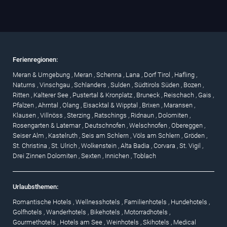
Ferienregionen:
Meran & Umgebung
,
Meran
,
Schenna
,
Lana
,
Dorf Tirol
,
Hafling
,
Naturns
,
Vinschgau
,
Schlanders
,
Sulden
,
Südtirols Süden
,
Bozen
,
Ritten
,
Kalterer See
,
Pustertal & Kronplatz
,
Bruneck
,
Reischach
,
Gais
,
Pfalzen
,
Ahrntal
,
Olang
,
Eisacktal & Wipptal
,
Brixen
,
Maransen
,
Klausen
,
Villnöss
,
Sterzing
,
Ratschings
,
Ridnaun
,
Dolomiten
,
Rosengarten & Latemar
,
Deutschnofen
,
Welschnofen
,
Obereggen
,
Seiser Alm
,
Kastelruth
,
Seis am Schlern
,
Völs am Schlern
,
Gröden
,
St. Christina
,
St. Ulrich
,
Wolkenstein
,
Alta Badia
,
Corvara
,
St. Vigil
,
Drei Zinnen Dolomiten
,
Sexten
,
Innichen
,
Toblach
Urlaubsthemen:
Romantische Hotels
,
Wellnesshotels
,
Familienhotels
,
Hundehotels
,
Golfhotels
,
Wanderhotels
,
Bikehotels
,
Motorradhotels
,
Gourmethotels
,
Hotels am See
,
Weinhotels
,
Skihotels
,
Medical