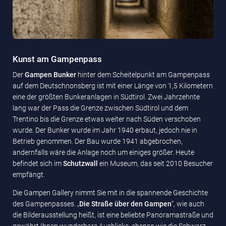
Kunst am Gampenpass
Der
Gampen Bunker
hinter dem Scheitelpunkt am Gampenpass
auf dem Deutschnonsberg ist mit einer Länge von 1,5 Kilometern
eine der größten Bunkeranlagen in Südtirol. Zwei Jahrzehnte
lang war der Pass die Grenze zwischen Südtirol und dem
Trentino bis die Grenze etwas weiter nach Süden verschoben
wurde. Der Bunker wurde im Jahr 1940 erbaut, jedoch nie in
Betrieb genommen. Der Bau wurde 1941 abgebrochen,
andernfalls wäre die Anlage noch um einiges größer. Heute
befindet sich im
Schutzwall
ein Museum, das seit 2010 Besucher
empfängt.
Die Gampen Gallery nimmt Sie mit in die spannende Geschichte
des Gampenpasses. „
Die Straße über den Gampen
“, wie auch
die Bilderausstellung heißt, ist eine beliebte Panoramastraße und
gewährt Ihnen wunderbare Ausblicke, ebenso wie die Schwarz-