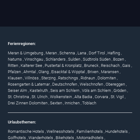
Ferienregionen:
Meran & Umgebung
,
Meran
,
Schenna
,
Lana
,
Dorf Tirol
,
Hafling
,
Naturns
,
Vinschgau
,
Schlanders
,
Sulden
,
Südtirols Süden
,
Bozen
,
Ritten
,
Kalterer See
,
Pustertal & Kronplatz
,
Bruneck
,
Reischach
,
Gais
,
Pfalzen
,
Ahrntal
,
Olang
,
Eisacktal & Wipptal
,
Brixen
,
Maransen
,
Klausen
,
Villnöss
,
Sterzing
,
Ratschings
,
Ridnaun
,
Dolomiten
,
Rosengarten & Latemar
,
Deutschnofen
,
Welschnofen
,
Obereggen
,
Seiser Alm
,
Kastelruth
,
Seis am Schlern
,
Völs am Schlern
,
Gröden
,
St. Christina
,
St. Ulrich
,
Wolkenstein
,
Alta Badia
,
Corvara
,
St. Vigil
,
Drei Zinnen Dolomiten
,
Sexten
,
Innichen
,
Toblach
Urlaubsthemen:
Romantische Hotels
,
Wellnesshotels
,
Familienhotels
,
Hundehotels
,
Golfhotels
,
Wanderhotels
,
Bikehotels
,
Motorradhotels
,