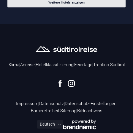
Weitere Hotels anzeigen
Klima
|
Anreise
|
Hotelklassifizierung
|
Feiertage
|
Trentino-Südtirol
Impressum
|
Datenschutz
|
Datenschutz-Einstellungen
|
Barrierefreiheit
|
Sitemap
|
Bildnachweis