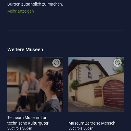
Burgen zugänglich zu machen.
Mehr anzeigen
Die
Trostburg
selbst ist sehr gut erhalten und zeigt ihren Gästen
einen Blick in die mittelalterliche Pracht und Vergangenheit. Es
warten gotische Wehranlagen, romanische Fensterbögen,
prächtige Säle
und eine wunderbare Stube im gotischen Stil
sowie eine
beeindruckende Bibliothek
, die zu ihrer Zeit eine der
bekanntesten war.
Weitere Museen
Eine Besonderheit ist die Ausstellung von etwa
80 einmaligen
Modellen Südtiroler Burgen
, die im Burgenmuseum besichtigt
werden kann.
Tecneum Museum für
technische Kulturgüter
Museum Zeitreise Mensch
Südtirols Süden
Südtirols Süden