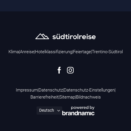
Klima
|
Anreise
|
Hotelklassifizierung
|
Feiertage
|
Trentino-Südtirol
Impressum
|
Datenschutz
|
Datenschutz-Einstellungen
|
Barrierefreiheit
|
Sitemap
|
Bildnachweis