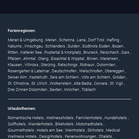
Ferienregionen:
Meran & Umgebung
,
Meran
,
Schenna
,
Lana
,
Dorf Tirol
,
Hafling
,
Naturns
,
Vinschgau
,
Schlanders
,
Sulden
,
Südtirols Süden
,
Bozen
,
Ritten
,
Kalterer See
,
Pustertal & Kronplatz
,
Bruneck
,
Reischach
,
Gais
,
Pfalzen
,
Ahrntal
,
Olang
,
Eisacktal & Wipptal
,
Brixen
,
Maransen
,
Klausen
,
Villnöss
,
Sterzing
,
Ratschings
,
Ridnaun
,
Dolomiten
,
Rosengarten & Latemar
,
Deutschnofen
,
Welschnofen
,
Obereggen
,
Seiser Alm
,
Kastelruth
,
Seis am Schlern
,
Völs am Schlern
,
Gröden
,
St. Christina
,
St. Ulrich
,
Wolkenstein
,
Alta Badia
,
Corvara
,
St. Vigil
,
Drei Zinnen Dolomiten
,
Sexten
,
Innichen
,
Toblach
Urlaubsthemen:
Romantische Hotels
,
Wellnesshotels
,
Familienhotels
,
Hundehotels
,
Golfhotels
,
Wanderhotels
,
Bikehotels
,
Motorradhotels
,
Gourmethotels
,
Hotels am See
,
Weinhotels
,
Skihotels
,
Medical
Wellness Hotels
,
Designhotels
,
Ferienwohnungen
,
Chalets
,