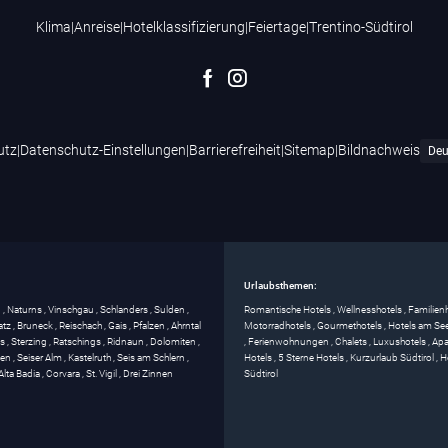
Klima
|
Anreise
|
Hotelklassifizierung
|
Feiertage
|
Trentino-Südtirol
utz
|
Datenschutz-Einstellungen
|
Barrierefreiheit
|
Sitemap
|
Bildnachweis
Urlaubsthemen:
g
,
Naturns
,
Vinschgau
,
Schlanders
,
Sulden
,
Romantische Hotels
,
Wellnesshotels
,
Familien
atz
,
Bruneck
,
Reischach
,
Gais
,
Pfalzen
,
Ahrntal
Motorradhotels
,
Gourmethotels
,
Hotels am Se
ss
,
Sterzing
,
Ratschings
,
Ridnaun
,
Dolomiten
,
,
Ferienwohnungen
,
Chalets
,
Luxushotels
,
Apa
gen
,
Seiser Alm
,
Kastelruth
,
Seis am Schlern
,
Hotels
,
5 Sterne Hotels
,
Kurzurlaub Südtirol
,
H
Alta Badia
,
Corvara
,
St. Vigil
,
Drei Zinnen
Südtirol