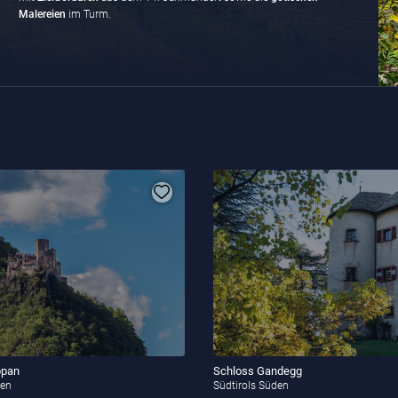
Malereien
im Turm.
ppan
Schloss Gandegg
den
Südtirols Süden