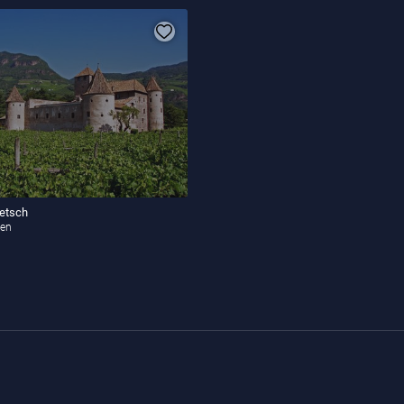
etsch
den