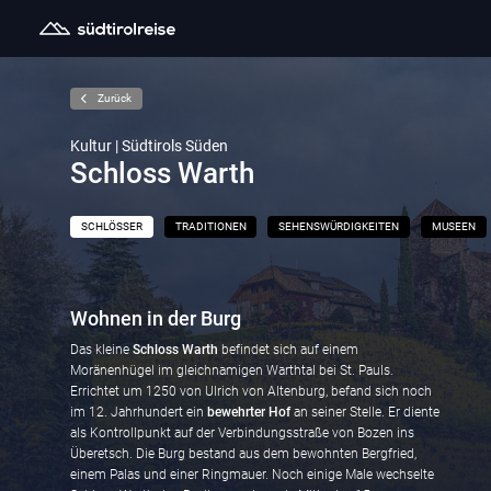
Zurück
Kultur | Südtirols Süden
Schloss Warth
SCHLÖSSER
TRADITIONEN
SEHENSWÜRDIGKEITEN
MUSEEN
Wohnen in der Burg
Das kleine
Schloss Warth
befindet sich auf einem
Moränenhügel im gleichnamigen Warthtal bei St. Pauls.
Errichtet um 1250 von Ulrich von Altenburg, befand sich noch
im 12. Jahrhundert ein
bewehrter Hof
an seiner Stelle. Er diente
als Kontrollpunkt auf der Verbindungsstraße von Bozen ins
Überetsch. Die Burg bestand aus dem bewohnten Bergfried,
einem Palas und einer Ringmauer. Noch einige Male wechselte