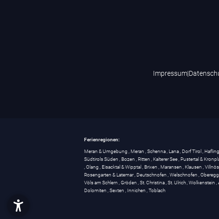
Impressum
|
Datensch
Ferienregionen:
Meran & Umgebung
,
Meran
,
Schenna
,
Lana
,
Dorf Tirol
,
Haflin
Südtirols Süden
,
Bozen
,
Ritten
,
Kalterer See
,
Pustertal & Kronpl
,
Olang
,
Eisacktal & Wipptal
,
Brixen
,
Maransen
,
Klausen
,
Villnö
Rosengarten & Latemar
,
Deutschnofen
,
Welschnofen
,
Obereg
Völs am Schlern
,
Gröden
,
St. Christina
,
St. Ulrich
,
Wolkenstein
,
Dolomiten
,
Sexten
,
Innichen
,
Toblach