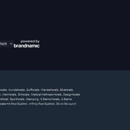
hotels
,
Hundehotels
,
Golfhotels
,
Wanderhotels
,
Bikehotels
,
e
,
Weinhotels
,
Skihotels
,
Medical Wellness Hotels
,
Designhotels
rthotel
,
Sporthotels
,
Glamping
,
3 Sterne Hotels
,
4 Sterne
otels mit Pool Südtirol
,
Infinity Pool Südtirol
,
Ski-in/Ski-out in