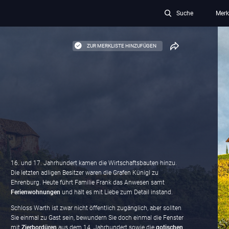
Suche
Merk
ZUR MERKLISTE HINZUFÜGEN
16. und 17. Jahrhundert kamen die Wirtschaftsbauten hinzu.
Die letzten adligen Besitzer waren die Grafen Künigl zu
Ehrenburg. Heute führt Familie Frank das Anwesen samt
Ferienwohnungen
und hält es mit Liebe zum Detail instand.
Schloss Warth ist zwar nicht öffentlich zugänglich, aber sollten
Sie einmal zu Gast sein, bewundern Sie doch einmal die Fenster
mit
Zierbordüren
aus dem 14. Jahrhundert sowie die
gotischen