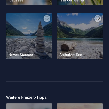
Klaussee
Issinger Weiher
Neves Stausee
Antholzer See
Weitere Freizeit-Tipps