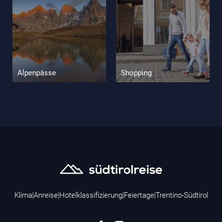
Alpenpässe
Shopping
Klima
|
Anreise
|
Hotelklassifizierung
|
Feiertage
|
Trentino-Südtirol