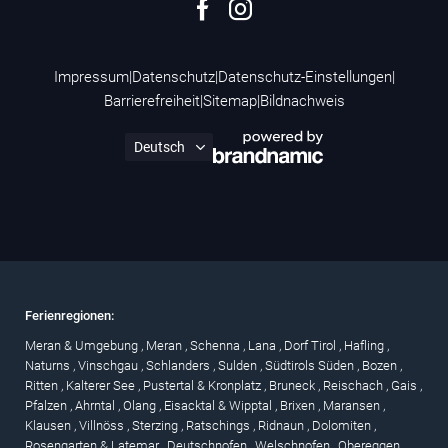
Impressum
|
Datenschutz
|
Datenschutz-Einstellungen
|
Barrierefreiheit
|
Sitemap
|
Bildnachweis
Ferienregionen:
Meran & Umgebung
,
Meran
,
Schenna
,
Lana
,
Dorf Tirol
,
Hafling
,
Naturns
,
Vinschgau
,
Schlanders
,
Sulden
,
Südtirols Süden
,
Bozen
,
Ritten
,
Kalterer See
,
Pustertal & Kronplatz
,
Bruneck
,
Reischach
,
Gais
,
Pfalzen
,
Ahrntal
,
Olang
,
Eisacktal & Wipptal
,
Brixen
,
Maransen
,
Klausen
,
Villnöss
,
Sterzing
,
Ratschings
,
Ridnaun
,
Dolomiten
,
Rosengarten & Latemar
,
Deutschnofen
,
Welschnofen
,
Obereggen
,