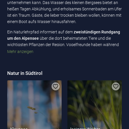
unternehmen kann. Das Wasser des kleinen Bergsees bietet an
heißen Tagen Abkühlung, und erholsames Sonnenbaden am Ufer
ist ein Traum. Gäste, die lieber trocken bleiben wollen, können mit
einem Boot aufs Wasser hinausfahren.
Ein Naturlehrpfad informiert auf dem
zweistündigen Rundgang
um den Alpensee
über die dort beheimateten Tiere und die
wichtigsten Pflanzen der Region. Vogelfreunde haben während
des Vogelflugs im Frühling und Herbst Gelegenheit, hier viele
Mehr anzeigen
seltene Vogelarten zu beobachten. Außerdem hält das Gebiet
um den Südtiroler See noch zahlreiche Wanderwege, Trails zum
Mountainbiken
und verschiedene
Klettersteige
, wie den
Natur in Südtirol
Paternkofel-Klettersteig
, für den Erholungssuchenden bereit.
Im Winter können Sportbegeisterte auf dem See
Schlittschuhlaufen
, in der Umgebung
Ski fahren
oder die Gipfel
mit
Schneeschuhen
oder
Tourenskiern
erklimmen.