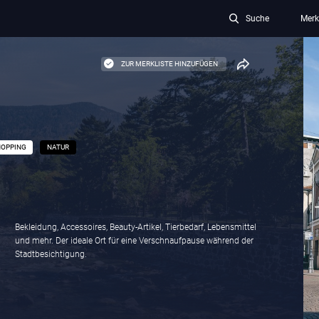
Suche
Merk
ZUR MERKLISTE HINZUFÜGEN
OPPING
NATUR
Bekleidung, Accessoires, Beauty-Artikel, Tierbedarf, Lebensmittel
und mehr. Der ideale Ort für eine Verschnaufpause während der
Stadtbesichtigung.