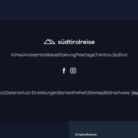
Klima
|
Anreise
|
Hotelklassifizierung
|
Feiertage
|
Trentino-Südtirol
utz
|
Datenschutz-Einstellungen
|
Barrierefreiheit
|
Sitemap
|
Bildnachweis
Urlaubsthemen: