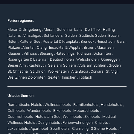
Ferienregionen:
Meran & Umgebung
,
Meran
,
Schenna
,
Lana
,
Dorf Tirol
,
Hafling
,
Naturns
,
Vinschgau
,
Schlanders
,
Sulden
,
Südtirols Süden
,
Bozen
,
Ritten
,
Kalterer See
,
Pustertal & Kronplatz
,
Bruneck
,
Reischach
,
Gais
,
Pfalzen
,
Ahrntal
,
Olang
,
Eisacktal & Wipptal
,
Brixen
,
Maransen
,
Klausen
,
Villnöss
,
Sterzing
,
Ratschings
,
Ridnaun
,
Dolomiten
,
Rosengarten & Latemar
,
Deutschnofen
,
Welschnofen
,
Obereggen
,
Seiser Alm
,
Kastelruth
,
Seis am Schlern
,
Völs am Schlern
,
Gröden
,
St. Christina
,
St. Ulrich
,
Wolkenstein
,
Alta Badia
,
Corvara
,
St. Vigil
,
Drei Zinnen Dolomiten
,
Sexten
,
Innichen
,
Toblach
Urlaubsthemen:
Romantische Hotels
,
Wellnesshotels
,
Familienhotels
,
Hundehotels
,
Golfhotels
,
Wanderhotels
,
Bikehotels
,
Motorradhotels
,
Gourmethotels
,
Hotels am See
,
Weinhotels
,
Skihotels
,
Medical
Wellness Hotels
,
Designhotels
,
Ferienwohnungen
,
Chalets
,
Luxushotels
,
Aparthotel
,
Sporthotels
,
Glamping
,
3 Sterne Hotels
,
4