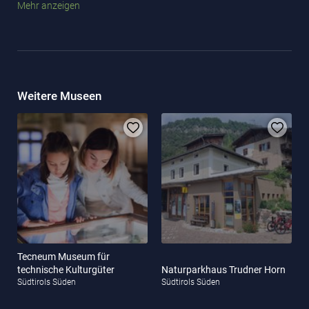
Mehr anzeigen
Film.
Ganz in der Nähe des Museums befindet sich übrigens das
Einkaufszentrum
Centrum Shopping Center Galvani
. Wie wäre
es mit einem kleinen Shopping-Trip im Anschluss?
Weitere Museen
Tecneum Museum für
technische Kulturgüter
Naturparkhaus Trudner Horn
Südtirols Süden
Südtirols Süden