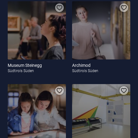
Museum Steinegg
Archimod
Südtirols Süden
Südtirols Süden