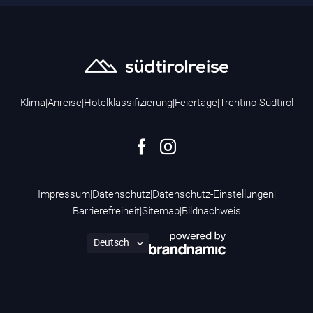
Klima
|
Anreise
|
Hotelklassifizierung
|
Feiertage
|
Trentino-Südtirol
Impressum
|
Datenschutz
|
Datenschutz-Einstellungen
|
Barrierefreiheit
|
Sitemap
|
Bildnachweis