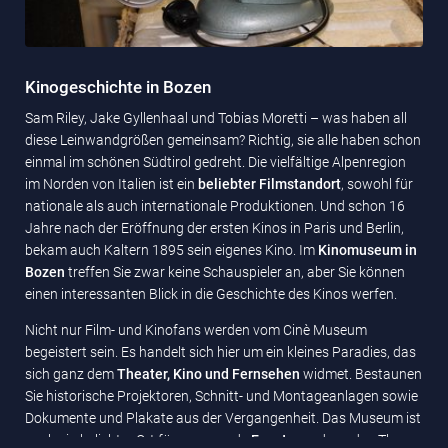
Kinogeschichte in Bozen
Sam Riley, Jake Gyllenhaal und Tobias Moretti – was haben all
diese Leinwandgrößen gemeinsam? Richtig, sie alle haben schon
einmal im schönen Südtirol gedreht. Die vielfältige Alpenregion
im Norden von Italien ist ein
beliebter Filmstandort
, sowohl für
nationale als auch internationale Produktionen. Und schon 16
Jahre nach der Eröffnung der ersten Kinos in Paris und Berlin,
bekam auch Kaltern 1895 sein eigenes Kino. Im
Kinomuseum in
Bozen
treffen Sie zwar keine Schauspieler an, aber Sie können
einen interessanten Blick in die Geschichte des Kinos werfen.
Nicht nur Film- und Kinofans werden vom Cinè Museum
begeistert sein. Es handelt sich hier um ein kleines Paradies, das
sich ganz dem
Theater, Kino und Fernsehen
widmet. Bestaunen
Sie historische Projektoren, Schnitt- und Montageanlagen sowie
Dokumente und Plakate aus der Vergangenheit. Das Museum ist
auch ein beliebter Ort für spannende
Events
rund um das Thema