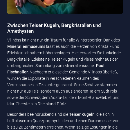
Zwischen Teiser Kugeln, Bergkristallen und
Amethysten
Villnöss
ist nicht nur ein Traum für alle
Wintersportler
: Dank des
Mineralienmuseums
lässt es auch die Herzen von Kristall- und
Edelsteinliebhabern höherschlagen. Hier erwarten Sie funkelnde
Bergkristalle, Edelsteine, Teiser Kugeln und vieles mehr aus der
umfangreichen Sammlung vom Mineraliensucher
Paul
Fischnaller
. Nachdem er diese der Gemeinde Villnöss überließ,
wurden die Exponate in verschiedenen Räumen des
Vereinshauses in Teis untergebracht. Seine Schätze stammen
nicht nur aus Teis, sondern auch aus anderen Tälern Südtirols
sowie der Schweiz, dem Aosta-Tal, dem Mont-Blanc-Gebiet und
Idar-Oberstein in Rheinland-Pfalz.
Besonders beeindruckend sind die
Teiser Kugeln
, die sich in
Luftblasen im Quarzporphyr bilden und einen Durchmesser von
bis zu 20 Zentimetern erreichen. Wenn salzige Lösungen in die