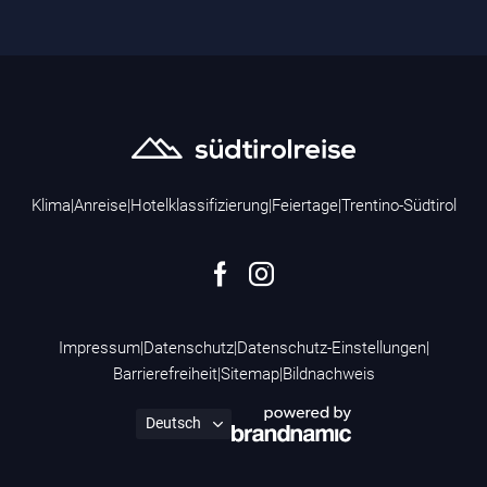
Klima
|
Anreise
|
Hotelklassifizierung
|
Feiertage
|
Trentino-Südtirol
Impressum
|
Datenschutz
|
Datenschutz-Einstellungen
|
Barrierefreiheit
|
Sitemap
|
Bildnachweis