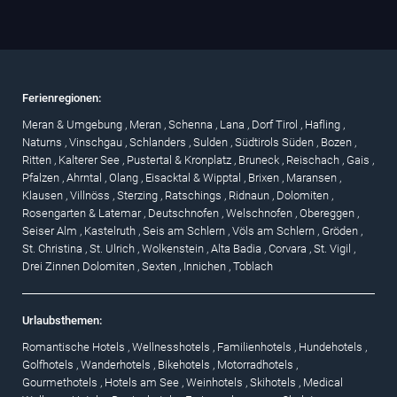
Ferienregionen:
Meran & Umgebung
,
Meran
,
Schenna
,
Lana
,
Dorf Tirol
,
Hafling
,
Naturns
,
Vinschgau
,
Schlanders
,
Sulden
,
Südtirols Süden
,
Bozen
,
Ritten
,
Kalterer See
,
Pustertal & Kronplatz
,
Bruneck
,
Reischach
,
Gais
,
Pfalzen
,
Ahrntal
,
Olang
,
Eisacktal & Wipptal
,
Brixen
,
Maransen
,
Klausen
,
Villnöss
,
Sterzing
,
Ratschings
,
Ridnaun
,
Dolomiten
,
Rosengarten & Latemar
,
Deutschnofen
,
Welschnofen
,
Obereggen
,
Seiser Alm
,
Kastelruth
,
Seis am Schlern
,
Völs am Schlern
,
Gröden
,
St. Christina
,
St. Ulrich
,
Wolkenstein
,
Alta Badia
,
Corvara
,
St. Vigil
,
Drei Zinnen Dolomiten
,
Sexten
,
Innichen
,
Toblach
Urlaubsthemen:
Romantische Hotels
,
Wellnesshotels
,
Familienhotels
,
Hundehotels
,
Golfhotels
,
Wanderhotels
,
Bikehotels
,
Motorradhotels
,
Gourmethotels
,
Hotels am See
,
Weinhotels
,
Skihotels
,
Medical