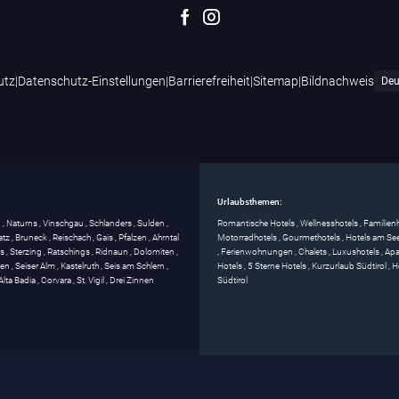
utz
|
Datenschutz-Einstellungen
|
Barrierefreiheit
|
Sitemap
|
Bildnachweis
Urlaubsthemen:
g
,
Naturns
,
Vinschgau
,
Schlanders
,
Sulden
,
Romantische Hotels
,
Wellnesshotels
,
Familien
atz
,
Bruneck
,
Reischach
,
Gais
,
Pfalzen
,
Ahrntal
Motorradhotels
,
Gourmethotels
,
Hotels am Se
ss
,
Sterzing
,
Ratschings
,
Ridnaun
,
Dolomiten
,
,
Ferienwohnungen
,
Chalets
,
Luxushotels
,
Apa
gen
,
Seiser Alm
,
Kastelruth
,
Seis am Schlern
,
Hotels
,
5 Sterne Hotels
,
Kurzurlaub Südtirol
,
H
Alta Badia
,
Corvara
,
St. Vigil
,
Drei Zinnen
Südtirol