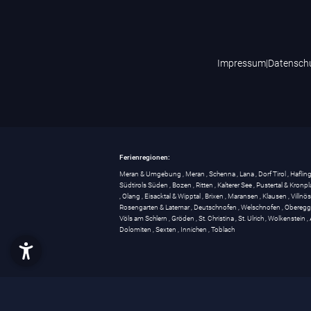
Impressum
|
Datensch
Ferienregionen:
Meran & Umgebung
,
Meran
,
Schenna
,
Lana
,
Dorf Tirol
,
Haflin
Südtirols Süden
,
Bozen
,
Ritten
,
Kalterer See
,
Pustertal & Kronpl
,
Olang
,
Eisacktal & Wipptal
,
Brixen
,
Maransen
,
Klausen
,
Villnö
Rosengarten & Latemar
,
Deutschnofen
,
Welschnofen
,
Obereg
Völs am Schlern
,
Gröden
,
St. Christina
,
St. Ulrich
,
Wolkenstein
,
Dolomiten
,
Sexten
,
Innichen
,
Toblach