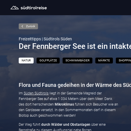
Zurück
Freizeittipps | Südtirols Süden
Der Fennberger See ist ein intak
NATUR
GOLFPLÄTZE
SCHWIMMBÄDER
MÄRKTE
SHOPPI
Flora und Fauna gedeihen in der Wärme des Sü
Im
Süden Südtirols
liegt in der Gemeinde Magreid der
Fennberger See auf etwa 1 034 Metern über dem Meer. Dank
des dort herrschenden
Mikroklimas
fühlen sich Besucher wie an
den Gardasee versetzt. In den Sommermonaten darf in diesem
Biotop auch geschwommen werden!
Der Weg führt
durch Wälder und Obstanlagen
über eine
Bergstraße zu diesem Ausflugsziel nahe
Bozen
.