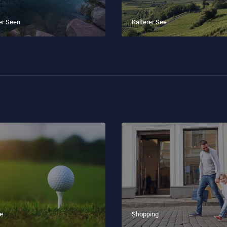
er Seen
Kalterer See
ze
Shopping