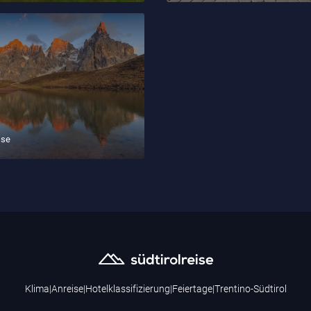
sse
Klima
|
Anreise
|
Hotelklassifizierung
|
Feiertage
|
Trentino-Südtirol