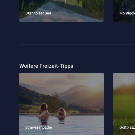
Durnholzer See
Montiggl
Weitere Freizeit-Tipps
Schwimmbäder
Golfplät