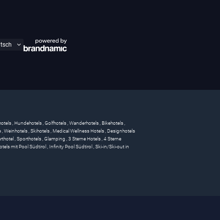
hotels
,
Hundehotels
,
Golfhotels
,
Wanderhotels
,
Bikehotels
,
e
,
Weinhotels
,
Skihotels
,
Medical Wellness Hotels
,
Designhotels
rthotel
,
Sporthotels
,
Glamping
,
3 Sterne Hotels
,
4 Sterne
otels mit Pool Südtirol
,
Infinity Pool Südtirol
,
Ski-in/Ski-out in