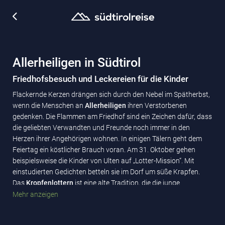
Allerheiligen in Südtirol
Friedhofsbesuch und Leckereien für die Kinder
Flackernde Kerzen drängen sich durch den Nebel im Spätherbst,
wenn die Menschen an
Allerheiligen
ihren Verstorbenen
gedenken. Die Flammen am Friedhof sind ein Zeichen dafür, dass
die geliebten Verwandten und Freunde noch immer in den
Herzen ihrer Angehörigen wohnen. In einigen Tälern geht dem
Feiertag ein köstlicher Brauch voran. Am 31. Oktober gehen
beispielsweise die Kinder von Ulten auf „Lotter-Mission“. Mit
einstudierten Gedichten betteln sie im Dorf um süße Krapfen.
Das
Kropfenlottern
ist eine alte Tradition, die die junge
Generation wiederaufleben lässt.
Mehr anzeigen
Am nächsten Tag heißt es allerdings fit sein für die Kinder, denn
die Paten kommen mit Geschenken und einer leckeren
Fochaz-