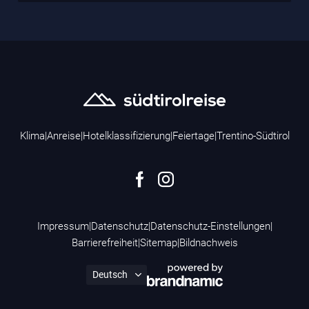
Klima
|
Anreise
|
Hotelklassifizierung
|
Feiertage
|
Trentino-Südtirol
Impressum
|
Datenschutz
|
Datenschutz-Einstellungen
|
Barrierefreiheit
|
Sitemap
|
Bildnachweis