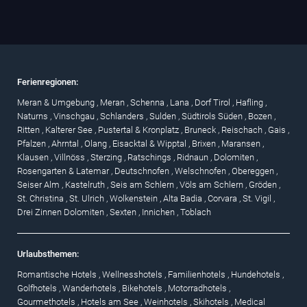
Ferienregionen:
Meran & Umgebung
,
Meran
,
Schenna
,
Lana
,
Dorf Tirol
,
Hafling
,
Naturns
,
Vinschgau
,
Schlanders
,
Sulden
,
Südtirols Süden
,
Bozen
,
Ritten
,
Kalterer See
,
Pustertal & Kronplatz
,
Bruneck
,
Reischach
,
Gais
,
Pfalzen
,
Ahrntal
,
Olang
,
Eisacktal & Wipptal
,
Brixen
,
Maransen
,
Klausen
,
Villnöss
,
Sterzing
,
Ratschings
,
Ridnaun
,
Dolomiten
,
Rosengarten & Latemar
,
Deutschnofen
,
Welschnofen
,
Obereggen
,
Seiser Alm
,
Kastelruth
,
Seis am Schlern
,
Völs am Schlern
,
Gröden
,
St. Christina
,
St. Ulrich
,
Wolkenstein
,
Alta Badia
,
Corvara
,
St. Vigil
,
Drei Zinnen Dolomiten
,
Sexten
,
Innichen
,
Toblach
Urlaubsthemen:
Romantische Hotels
,
Wellnesshotels
,
Familienhotels
,
Hundehotels
,
Golfhotels
,
Wanderhotels
,
Bikehotels
,
Motorradhotels
,
Gourmethotels
,
Hotels am See
,
Weinhotels
,
Skihotels
,
Medical