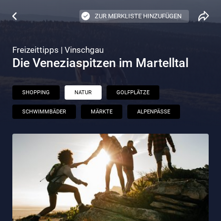
ZUR MERKLISTE HINZUFÜGEN
Freizeittipps | Vinschgau
Die Veneziaspitzen im Martelltal
SHOPPING
NATUR
GOLFPLÄTZE
SCHWIMMBÄDER
MÄRKTE
ALPENPÄSSE