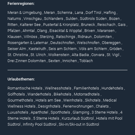
Ferienregionen:
Meran & Umgebung
,
Meran
,
Schenna
,
Lana
,
Dorf Tirol
,
Hafling
,
Naturns
,
Vinschgau
,
Schlanders
,
Sulden
,
Südtirols Süden
,
Bozen
,
Ritten
,
Kalterer See
,
Pustertal & Kronplatz
,
Bruneck
,
Reischach
,
Gais
,
Pfalzen
,
Ahrntal
,
Olang
,
Eisacktal & Wipptal
,
Brixen
,
Maransen
,
Klausen
,
Villnöss
,
Sterzing
,
Ratschings
,
Ridnaun
,
Dolomiten
,
Rosengarten & Latemar
,
Deutschnofen
,
Welschnofen
,
Obereggen
,
Seiser Alm
,
Kastelruth
,
Seis am Schlern
,
Völs am Schlern
,
Gröden
,
St. Christina
,
St. Ulrich
,
Wolkenstein
,
Alta Badia
,
Corvara
,
St. Vigil
,
Drei Zinnen Dolomiten
,
Sexten
,
Innichen
,
Toblach
Urlaubsthemen:
Romantische Hotels
,
Wellnesshotels
,
Familienhotels
,
Hundehotels
,
Golfhotels
,
Wanderhotels
,
Bikehotels
,
Motorradhotels
,
Gourmethotels
,
Hotels am See
,
Weinhotels
,
Skihotels
,
Medical
Wellness Hotels
,
Designhotels
,
Ferienwohnungen
,
Chalets
,
Luxushotels
,
Aparthotel
,
Sporthotels
,
Glamping
,
3 Sterne Hotels
,
4
Sterne Hotels
,
5 Sterne Hotels
,
Kurzurlaub Südtirol
,
Hotels mit Pool
Südtirol
,
Infinity Pool Südtirol
,
Ski-in/Ski-out in Südtirol