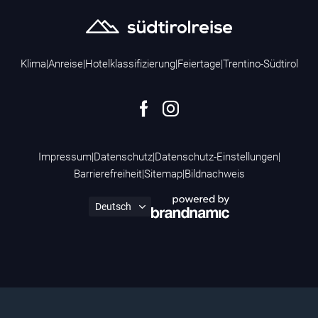
Klima
|
Anreise
|
Hotelklassifizierung
|
Feiertage
|
Trentino-Südtirol
Impressum
|
Datenschutz
|
Datenschutz-Einstellungen
|
Barrierefreiheit
|
Sitemap
|
Bildnachweis