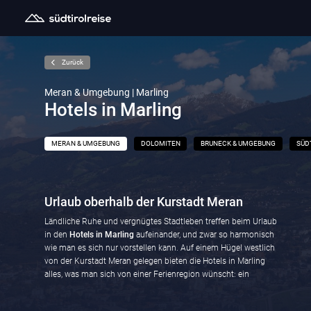
Zurück
Meran & Umgebung | Marling
Hotels in Marling
MERAN & UMGEBUNG
DOLOMITEN
BRUNECK & UMGEBUNG
SÜD
Urlaub oberhalb der Kurstadt Meran
Ländliche Ruhe und vergnügtes Stadtleben treffen beim Urlaub
in den
Hotels in Marling
aufeinander, und zwar so harmonisch
regionalen Genuss und Kultur sowie die Möglichkeit, einfach
wie man es sich nur vorstellen kann. Auf einem Hügel westlich
spontan einen Stadtbummel zu unternehmen. Lassen Sie sich
von der Kurstadt Meran gelegen bieten die Hotels in Marling
alles, was man sich von einer Ferienregion wünscht: ein