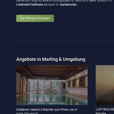
Gartendorf Algund, eine Erholungsoase für Geist und Seele. Sowohl im
Livehotel Friedheim
als auch im
Gartenhotel…
Zur Anfrage hinzufügen
Angebote in Marling & Umgebung
LUFTWOLKE –
Goldener Herbst 5 Nächte zum Preis von 4
Nächte
Hotel Sittnerhof