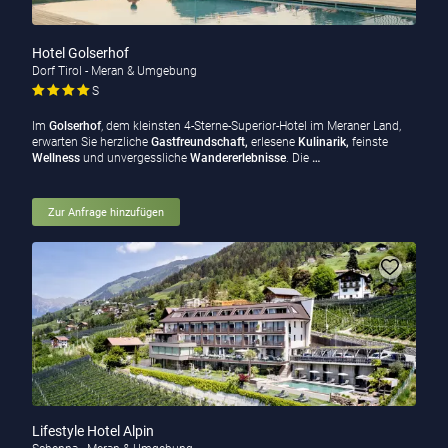
Hotel Golserhof
Dorf Tirol - Meran & Umgebung
S
Im
Golserhof
, dem kleinsten 4-Sterne-Superior-Hotel im Meraner Land,
erwarten Sie herzliche
Gastfreundschaft,
erlesene
Kulinarik,
feinste
Wellness
und unvergessliche
Wandererlebnisse
. Die
…
Zur Anfrage hinzufügen
Lifestyle Hotel Alpin