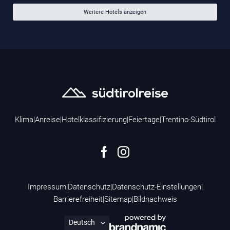
Weitere Hotels anzeigen
Klima
|
Anreise
|
Hotelklassifizierung
|
Feiertage
|
Trentino-Südtirol
Impressum
|
Datenschutz
|
Datenschutz-Einstellungen
|
Barrierefreiheit
|
Sitemap
|
Bildnachweis