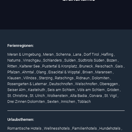
Ferienregionen:
Meran & Umgebung
,
Meran
,
Schenna
,
Lana
,
Dorf Tirol
,
Hafling
,
Naturns
,
Vinschgau
,
Schlanders
,
Sulden
,
Südtirols Süden
,
Bozen
,
Ritten
,
Kalterer See
,
Pustertal & Kronplatz
,
Bruneck
,
Reischach
,
Gais
,
Pfalzen
,
Ahrntal
,
Olang
,
Eisacktal & Wipptal
,
Brixen
,
Maransen
,
Klausen
,
Villnöss
,
Sterzing
,
Ratschings
,
Ridnaun
,
Dolomiten
,
Rosengarten & Latemar
,
Deutschnofen
,
Welschnofen
,
Obereggen
,
Seiser Alm
,
Kastelruth
,
Seis am Schlern
,
Völs am Schlern
,
Gröden
,
St. Christina
,
St. Ulrich
,
Wolkenstein
,
Alta Badia
,
Corvara
,
St. Vigil
,
Drei Zinnen Dolomiten
,
Sexten
,
Innichen
,
Toblach
Urlaubsthemen:
Romantische Hotels
,
Wellnesshotels
,
Familienhotels
,
Hundehotels
,