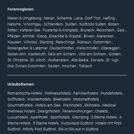
Ferienregionen:
Meran & Umgebung
,
Meran
,
Schenna
,
Lana
,
Dorf Tirol
,
Hafling
,
Naturns
,
Vinschgau
,
Schlanders
,
Sulden
,
Südtirols Süden
,
Bozen
,
Ritten
,
Kalterer See
,
Pustertal & Kronplatz
,
Bruneck
,
Reischach
,
Gais
,
Pfalzen
,
Ahrntal
,
Olang
,
Eisacktal & Wipptal
,
Brixen
,
Maransen
,
Klausen
,
Villnöss
,
Sterzing
,
Ratschings
,
Ridnaun
,
Dolomiten
,
Rosengarten & Latemar
,
Deutschnofen
,
Welschnofen
,
Obereggen
,
Seiser Alm
,
Kastelruth
,
Seis am Schlern
,
Völs am Schlern
,
Gröden
,
St. Christina
,
St. Ulrich
,
Wolkenstein
,
Alta Badia
,
Corvara
,
St. Vigil
,
Drei Zinnen Dolomiten
,
Sexten
,
Innichen
,
Toblach
Urlaubsthemen:
Romantische Hotels
,
Wellnesshotels
,
Familienhotels
,
Hundehotels
,
Golfhotels
,
Wanderhotels
,
Bikehotels
,
Motorradhotels
,
Gourmethotels
,
Hotels am See
,
Weinhotels
,
Skihotels
,
Medical
Wellness Hotels
,
Designhotels
,
Ferienwohnungen
,
Chalets
,
Luxushotels
,
Aparthotel
,
Sporthotels
,
Glamping
,
3 Sterne Hotels
,
4
Sterne Hotels
,
5 Sterne Hotels
,
Kurzurlaub Südtirol
,
Hotels mit Pool
Südtirol
,
Infinity Pool Südtirol
,
Ski-in/Ski-out in Südtirol