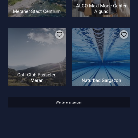
ALGO Maxi Mode Center
Meraner Stadt Centrum
Algund
Golf Club Passeier.
Meran
Naturbad Gargazon
Weitere anzeigen