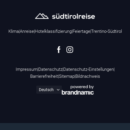
Klima
|
Anreise
|
Hotelklassifizierung
|
Feiertage
|
Trentino-Südtirol
Impressum
|
Datenschutz
|
Datenschutz-Einstellungen
|
Barrierefreiheit
|
Sitemap
|
Bildnachweis