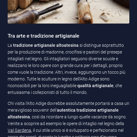
Tra arte e tradizione artigianale
La
tradizione artigianale altoatesina
si distingue soprattutto
per la produzione di madonne, crocifissi e pastori del presepe
intagliati nel legno. Gli intagliatori seguono diverse scuole e
realizzano le loro opere con grande cura per i dettagli, proprio
come vuole la tradizione. Altri, invece, aggiungono un tocco più
moderno. Tutte le sculture in legno dell’Alto Adige sono
riconoscibili per la loro ineguagliabile
qualità artigianale
, che
entusiasma i collezionisti di tutto il mondo.
Chi visita l’Alto Adige dovrebbe assolutamente portarsi a casa un
meraviglioso souvenir dell’
autentica tradizione artigianale
altoatesina
, così da ricordare a lungo quelle vacanze da sogno.
Venite a scoprire ad esempio le opere di intaglio nel legno della
Val Gardena
, il cui stile unico si è sviluppato e perfezionato nel
corso dei secoli, durante le lunghe e solitarie sere d’inverno.