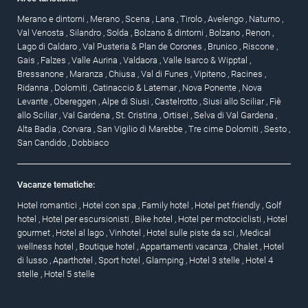
Merano e dintorni
,
Merano
,
Scena
,
Lana
,
Tirolo
,
Avelengo
,
Naturno
,
Val Venosta
,
Silandro
,
Solda
,
Bolzano & dintorni
,
Bolzano
,
Renon
,
Lago di Caldaro
,
Val Pusteria & Plan de Corones
,
Brunico
,
Riscone
,
Gais
,
Falzes
,
Valle Aurina
,
Valdaora
,
Valle Isarco & Wipptal
,
Bressanone
,
Maranza
,
Chiusa
,
Val di Funes
,
Vipiteno
,
Racines
,
Ridanna
,
Dolomiti
,
Catinaccio & Latemar
,
Nova Ponente
,
Nova
Levante
,
Obereggen
,
Alpe di Siusi
,
Castelrotto
,
Siusi allo Sciliar
,
Fiè
allo Sciliar
,
Val Gardena
,
St. Cristina
,
Ortisei
,
Selva di Val Gardena
,
Alta Badia
,
Corvara
,
San Vigilio di Marebbe
,
Tre cime Dolomiti
,
Sesto
,
San Candido
,
Dobbiaco
Vacanze tematiche:
Hotel romantici
,
Hotel con spa
,
Family hotel
,
Hotel pet friendly
,
Golf
hotel
,
Hotel per escursionisti
,
Bike hotel
,
Hotel per motociclisti
,
Hotel
gourmet
,
Hotel al lago
,
Vinhotel
,
Hotel sulle piste da sci
,
Medical
wellness hotel
,
Boutique hotel
,
Appartamenti vacanza
,
Chalet
,
Hotel
di lusso
,
Aparthotel
,
Sport hotel
,
Glamping
,
Hotel 3 stelle
,
Hotel 4
stelle
,
Hotel 5 stelle