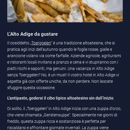
L’Alto Adige da gustare
Il cosiddetto „
Toerggelen
“ è una tradizione altoatesina, che si
pratica agli inizi dell‘autunno quando le foglie rosse, gialle e
arancione volano via come farfalle. Aziende agricole, agriturismi
e ristoranti locali invitano a pranzo e cena e vi stupiranno con i
piatti ricchi e saporiti, ma genuini. Una vacanza in Alto Adige
senza Toerggelen? No, è un must! Il vostro hotel in Alto Adige vi
aspetta già con offerte uniche, da non perdere. Non lascate
sfuggire questa occasione.
L'antipasto, godersi il cibo tipico altoatesino sin dall’inizio
Di solito, il „Toerggelen“ in Alto Adige inizia con una zuppa d‘orzo,
che viene chiamata „Gerstensuppe“. Specialmente nei giorni di
freddo, questa zuppa ricca e sostanziosa è perfetta per
riscaldarsi e affrontare giornate invernali. La zuppa viene