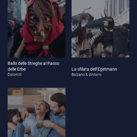
un piatto perfetto da consumare insieme con amici o famiglia.
Conclusione in bellezza: il dolce
Per completare la serata piacevole, vengono servite le „Keschtn“,
che sono castagne arrostite direttamente sul fuoco. Inoltre, ci
sono anche i „Krapfen“, ripieni di marmellate fatte in casa o
papavero. Con questi piatti la serata si concluderà in bellezza. E?
Siete già curiosi? Il vostro hotel in Alto Adige vi segnalerà i
ristoranti più adatti alle vostre esigenze.
Ballo delle Streghe al Passo
delle Erbe
La sfilata dell’Egetmann
Per tutti gli amanti della tradizione altoatesina, che vogliono
Dolomiti
Bolzano & dintorni
trascorrere una serata in compagnia, il „Toerggelen“ è perfetto.
Prenotate il vostro hotel in Alto Adige e provate i piatti
incantevoli e deliziosi.