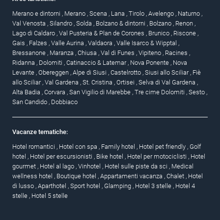
Merano e dintorni
,
Merano
,
Scena
,
Lana
,
Tirolo
,
Avelengo
,
Naturno
,
Val Venosta
,
Silandro
,
Solda
,
Bolzano & dintorni
,
Bolzano
,
Renon
,
Lago di Caldaro
,
Val Pusteria & Plan de Corones
,
Brunico
,
Riscone
,
Gais
,
Falzes
,
Valle Aurina
,
Valdaora
,
Valle Isarco & Wipptal
,
Bressanone
,
Maranza
,
Chiusa
,
Val di Funes
,
Vipiteno
,
Racines
,
Ridanna
,
Dolomiti
,
Catinaccio & Latemar
,
Nova Ponente
,
Nova
Levante
,
Obereggen
,
Alpe di Siusi
,
Castelrotto
,
Siusi allo Sciliar
,
Fiè
allo Sciliar
,
Val Gardena
,
St. Cristina
,
Ortisei
,
Selva di Val Gardena
,
Alta Badia
,
Corvara
,
San Vigilio di Marebbe
,
Tre cime Dolomiti
,
Sesto
,
San Candido
,
Dobbiaco
Vacanze tematiche:
Hotel romantici
,
Hotel con spa
,
Family hotel
,
Hotel pet friendly
,
Golf
hotel
,
Hotel per escursionisti
,
Bike hotel
,
Hotel per motociclisti
,
Hotel
gourmet
,
Hotel al lago
,
Vinhotel
,
Hotel sulle piste da sci
,
Medical
wellness hotel
,
Boutique hotel
,
Appartamenti vacanza
,
Chalet
,
Hotel
di lusso
,
Aparthotel
,
Sport hotel
,
Glamping
,
Hotel 3 stelle
,
Hotel 4
stelle
,
Hotel 5 stelle